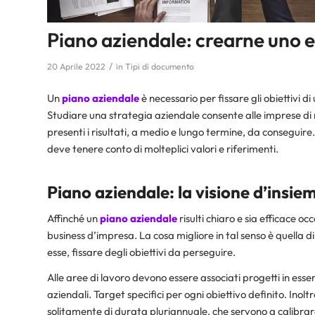
Piano aziendale: crearne uno e
/
20 Aprile 2022
in
Tipi di documento
Un
piano
aziendale
è necessario per fissare gli obiettivi d
Studiare una strategia aziendale consente alle imprese d
presenti i risultati, a medio e lungo termine, da conseguir
deve tenere conto di molteplici valori e riferimenti.
Piano aziendale: la visione d’insie
Affinché un
piano
aziendale
risulti chiaro e sia efficace o
business d’impresa. La cosa migliore in tal senso è quella di 
esse, fissare degli obiettivi da perseguire.
Alle aree di lavoro devono essere associati progetti in esse
aziendali. Target specifici per ogni obiettivo definito. Inolt
solitamente di durata pluriannuale, che servono a calibra