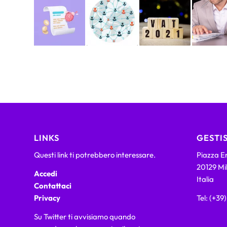
LINKS
GESTIS
Questi link ti potrebbero interessare.
Piazza Em
20129 Mi
Accedi
Italia
Contattaci
Privacy
Tel: (+39
Su Twitter ti avvisiamo quando