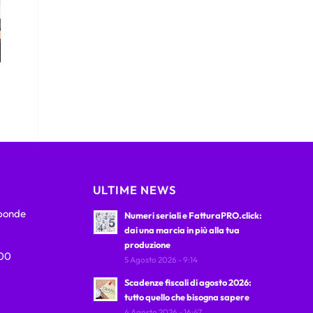
ULTIME NEWS
sponde
Numeri seriali e FatturaPRO.click:
dai una marcia in più alla tua
produzione
:00
5 Agosto 2026 - 9:14
Scadenze fiscali di agosto 2026:
tutto quello che bisogna sapere
4 Agosto 2026 - 16:47