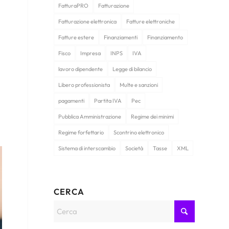
FatturaPRO
Fatturazione
Fatturazione elettronica
Fatture elettroniche
Fatture estere
Finanziamenti
Finanziamento
Fisco
Impresa
INPS
IVA
lavoro dipendente
Legge di bilancio
Libero professionista
Multe e sanzioni
pagamenti
Partita IVA
Pec
Pubblica Amministrazione
Regime dei minimi
Regime forfettario
Scontrino elettronico
Sistema di interscambio
Società
Tasse
XML
CERCA