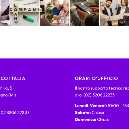
CO ITALIA
ORARI D’UFFICIO
ilia, 5
Il nostro supporto tecnico ri
lano (MI)
allo: (02) 3206 22233
Lunedì-Venerdì:
10:00 – 18
) 02 3206 222 33
Sabato:
Chiuso
Domenica:
Chiuso