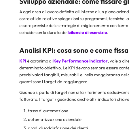
Sviluppo aziendale: come fissare gli
A ogni area di lavoro definita all’interno di un piano azien
correlati da relative spiegazioni su programmi, tecniche, 
essere previste delle strategie di miglioramento con tanto 
coincide con la durata del
bilancio di esercizio
.
Analisi KPI: cosa sono e come fissa
KPI
è acronimo di
Key Performance Indicator
, vale a di
determinato obiettivo. Le KPI devono sempre essere contem
precisi valori tangibili, misurabili e, nella maggioranza dei
quanti sono i target da raggiungere.
Quando si parla di target non si fa riferimento esclusivamen
fatturato. I target riguardano anche altri indicatori chiave
tasso di automazione
automatizzazione aziendale
gradi di soddisfazione dei clienti