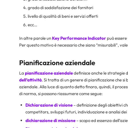
grado di soddisfazione dei fornitori
livello di qualità di beni e servizi offerti
ecc…
In altre parole un
Key
Performance
Indicator
può essere 
Per questo motivo è necessario che siano “misurabili”, vale a
Pianificazione aziendale
La
pianificazione
aziendale
definisce anche le strategie d
dell’attività
. Si tratta di un genere di pianificazione che si
aziendale. Alla luce di quanto detto finora, quindi, il proce
di norma, si possono riassumere come segue:
Dichiarazione di visione
– definizione degli obiettivi c
competitors, sviluppi futuri, individuazione e analisi dei 
dichiarazione di missione
– scopo ed essenza dell’azi