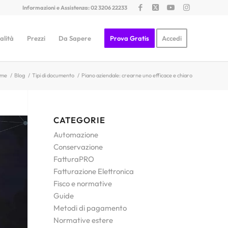
Informazioni e Assistenza: 02 3206 22233
alità
Prezzi
Da Sapere
Prova Gratis
Accedi
me
/
Blog
/
Tipi di documento
/
Piano aziendale: crearne uno efficace e chiaro
CATEGORIE
Automazione
Conservazione
FatturaPRO
Fatturazione Elettronica
Fisco e normative
Guide
Metodi di pagamento
Normative estere