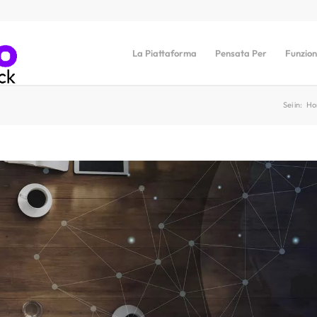
La Piattaforma
Pensata Per
Funzion
Sei in:
Ho