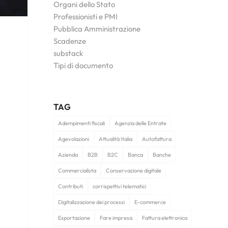
Organi dello Stato
Professionisti e PMI
Pubblica Amministrazione
Scadenze
substack
Tipi di documento
TAG
Adempimenti fiscali
Agenzia delle Entrate
Agevolazioni
Attualità Italia
Autofattura
Azienda
B2B
B2C
Banca
Banche
Commercialista
Conservazione digitale
Contributi
corrispettivi telematici
Digitalizzazione dei processi
E-commerce
Esportazione
Fare impresa
Fattura elettronica