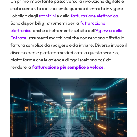
Un primo importante passo verso la rivoluzione digitale è
stato compiuto dalle aziende quando è entrato in vigore
l’obbligo degli
scontrini
e della
fatturazione elettronica
.
Sono disponibili gli strumenti per la
fatturazione
elettronica
anche direttamente sul sito dell’
Agenzia delle
Entrate
, strumenti macchinosi che non rendono affatto la
fattura semplice da redigere e da inviare. Diverso invece il
discorso per le piattaforme dedicate a questo servizio,
piattaforme che le aziende di oggi scelgono così da
rendere la
fatturazione più semplice e veloce
.