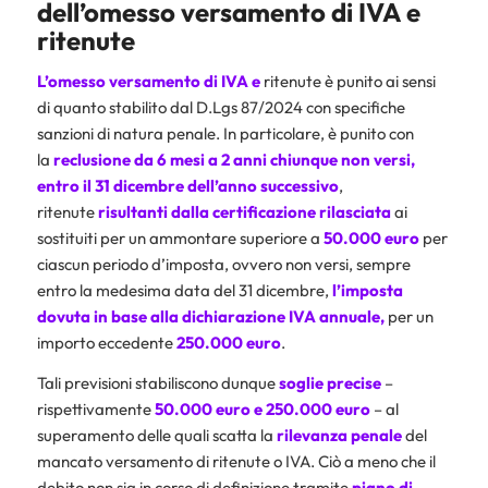
dell’omesso versamento di IVA e
ritenute
L’omesso versamento di IVA e
ritenute è punito ai sensi
di quanto stabilito dal D.Lgs 87/2024 con specifiche
sanzioni di natura penale. In particolare, è punito con
la
reclusione da 6 mesi a 2 anni
chiunque non versi,
entro il 31 dicembre dell’anno successivo
,
ritenute
risultanti dalla certificazione rilasciata
ai
sostituiti per un ammontare superiore a
50.000 euro
per
ciascun periodo d’imposta, ovvero non versi, sempre
entro la medesima data del 31 dicembre,
l’imposta
dovuta in base alla dichiarazione IVA annuale,
per un
importo eccedente
250.000 euro
.
Tali previsioni stabiliscono dunque
soglie precise
–
rispettivamente
50.000 euro e 250.000 euro
– al
superamento delle quali scatta la
rilevanza penale
del
mancato versamento di ritenute o IVA. Ciò a meno che il
debito non sia in corso di definizione tramite
piano di