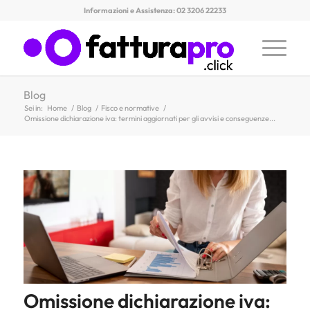
Informazioni e Assistenza: 02 3206 22233
Blog
Sei in:
Home
/
Blog
/
Fisco e normative
/
Omissione dichiarazione iva: termini aggiornati per gli avvisi e conseguenze...
Omissione dichiarazione iva: