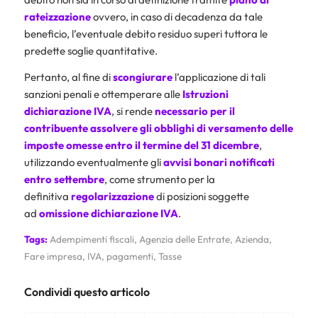
rateizzazione
ovvero, in caso di decadenza da tale
beneficio, l’eventuale debito residuo superi tuttora le
predette soglie quantitative.
Pertanto, al fine di
scongiurare
l’applicazione di tali
sanzioni penali e ottemperare alle
Istruzioni
dichiarazione IVA
, si rende
necessario per il
contribuente assolvere gli obblighi di versamento delle
imposte omesse entro il termine del 31 dicembre
,
utilizzando eventualmente gli
avvisi bonari
notificati
entro settembre
, come strumento per la
definitiva
regolarizzazione
di posizioni soggette
ad
omissione dichiarazione IVA
.
Tags:
Adempimenti fiscali
,
Agenzia delle Entrate
,
Azienda
,
Fare impresa
,
IVA
,
pagamenti
,
Tasse
Condividi questo articolo