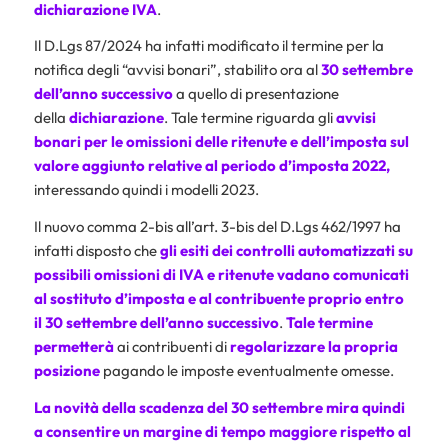
dichiarazione IVA
.
Il D.Lgs 87/2024 ha infatti modificato il termine per la
notifica degli “avvisi bonari”, stabilito ora al
30 settembre
dell’anno successivo
a quello di presentazione
della
dichiarazione
. Tale termine riguarda gli
avvisi
bonari
per le omissioni delle ritenute e dell’imposta sul
valore aggiunto
relative al periodo d’imposta 2022,
interessando quindi i modelli 2023.
Il nuovo comma 2-bis all’art. 3-bis del D.Lgs 462/1997 ha
infatti disposto che
gli esiti dei controlli automatizzati su
possibili omissioni di IVA e ritenute vadano comunicati
al
sostituto d’imposta
e al contribuente proprio entro
il 30 settembre dell’anno successivo
.
Tale
termine
permetterà
ai contribuenti di
regolarizzare la propria
posizione
pagando le imposte eventualmente omesse.
La novità della scadenza del 30 settembre mira quindi
a consentire un margine di tempo maggiore rispetto al