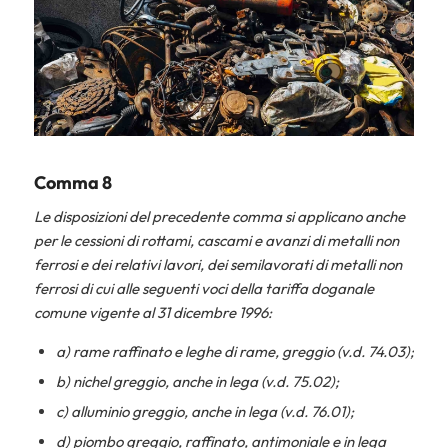
Comma 8
Le disposizioni del precedente comma si applicano anche
per le cessioni di rottami, cascami e avanzi di metalli non
ferrosi e dei relativi lavori, dei semilavorati di metalli non
ferrosi di cui alle seguenti voci della tariffa doganale
comune vigente al 31 dicembre 1996:
a) rame raffinato e leghe di rame, greggio (v.d. 74.03);
b) nichel greggio, anche in lega (v.d. 75.02);
c) alluminio greggio, anche in lega (v.d. 76.01);
d) piombo greggio, raffinato, antimoniale e in lega