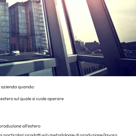
ia azienda quando:
estero sul quale si vuole operare
produzione all’estero
ie a particolari prodotti e/o metodologie di produzione/lavoro