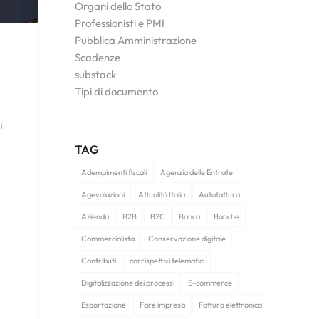
Organi dello Stato
Professionisti e PMI
Pubblica Amministrazione
Scadenze
substack
Tipi di documento
i
TAG
Adempimenti fiscali
Agenzia delle Entrate
Agevolazioni
Attualità Italia
Autofattura
Azienda
B2B
B2C
Banca
Banche
Commercialista
Conservazione digitale
Contributi
corrispettivi telematici
Digitalizzazione dei processi
E-commerce
Esportazione
Fare impresa
Fattura elettronica