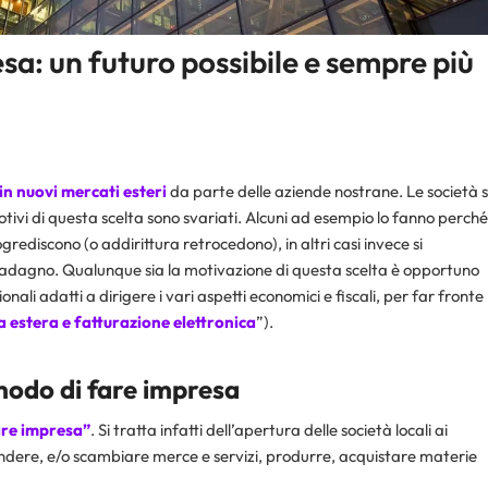
sa: un futuro possibile e sempre più
in nuovi mercati esteri
da parte delle aziende nostrane. Le società s
motivi di questa scelta sono svariati. Alcuni ad esempio lo fanno perché
rediscono (o addirittura retrocedono), in altri casi invece si
adagno. Qualunque sia la motivazione di questa scelta è opportuno
ali adatti a dirigere i vari aspetti economici e fiscali, per far fronte
a estera e fatturazione elettronica
”).
modo di fare impresa
are impresa”
. Si tratta infatti dell’apertura delle società locali ai
 vendere, e/o scambiare merce e servizi, produrre, acquistare materie