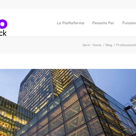
La Piattaforma
Pensata Per
Funzion
Sei in:
Home
/
Blog
/
Professionist