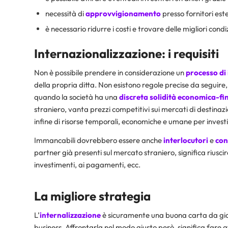
necessità di
approvvigionamento
presso fornitori este
è necessario ridurre i costi e trovare delle migliori condi
Internazionalizzazione: i requisiti
Non è possibile prendere in considerazione un
processo di
della propria ditta. Non esistono regole precise da seguire
quando la società ha una
discreta solidità economica-fi
straniero, vanta prezzi competitivi sui mercati di destinaz
infine di risorse temporali, economiche e umane per investi
Immancabili dovrebbero essere anche
interlocutori
e
con
partner già presenti sul mercato straniero, significa riusci
investimenti, ai pagamenti, ecc.
La migliore strategia
L’
internalizzazione
è sicuramente una buona carta da gio
business. Affrontarla nel modo giusto però, significa fare 