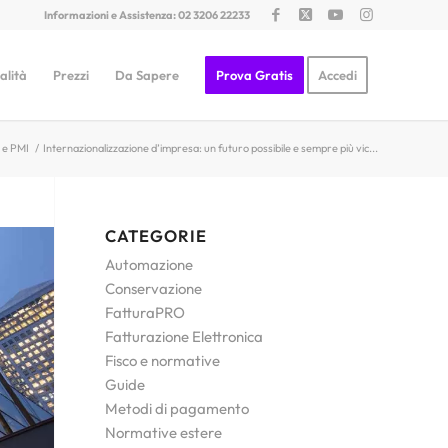
Informazioni e Assistenza: 02 3206 22233
alità
Prezzi
Da Sapere
Prova Gratis
Accedi
i e PMI
/
Internazionalizzazione d’impresa: un futuro possibile e sempre più vic...
CATEGORIE
Automazione
Conservazione
FatturaPRO
Fatturazione Elettronica
Fisco e normative
Guide
Metodi di pagamento
Normative estere