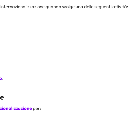
 internazionalizzazione quando svolge una delle seguenti attività:
ro
.
ne
azionalizzazione
per: