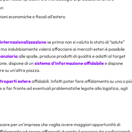
ri
zioni economiche e fiscali all’estero
 internazionalizzazione
se prima non si valuta lo stato di “salute”
, ma indubbiamente volersi affacciare ai mercati esteri è possibile
nanziaria
alle spalle, produce prodotti di qualità e adatti al target
ione, dispone di un
sistema d’informazione affidabile
e dispone
re su un’altra piazza.
troparti estere
affidabili. Infatti poter fare affidamento su uno o più
re a far fronte ad eventuali problematiche legate alla logistica, agli
care per un’impresa che voglia avere maggiori opportunità di
affidamento ed essere affiancati durante il processo da professionisti