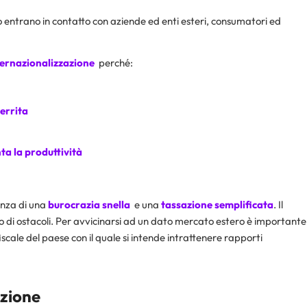
io entrano in contatto con aziende ed enti esteri, consumatori ed
ternazionalizzazione
perché:
errita
ta la produttività
senza di una
burocrazia snella
e una
tassazione semplificata
. Il
di ostacoli. Per avvicinarsi ad un dato mercato estero è importante
scale del paese con il quale si intende intrattenere rapporti
azione