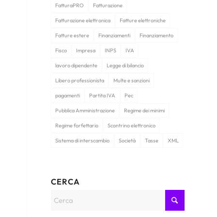
FatturaPRO
Fatturazione
Fatturazione elettronica
Fatture elettroniche
Fatture estere
Finanziamenti
Finanziamento
Fisco
Impresa
INPS
IVA
lavoro dipendente
Legge di bilancio
Libero professionista
Multe e sanzioni
pagamenti
Partita IVA
Pec
Pubblica Amministrazione
Regime dei minimi
Regime forfettario
Scontrino elettronico
Sistema di interscambio
Società
Tasse
XML
CERCA