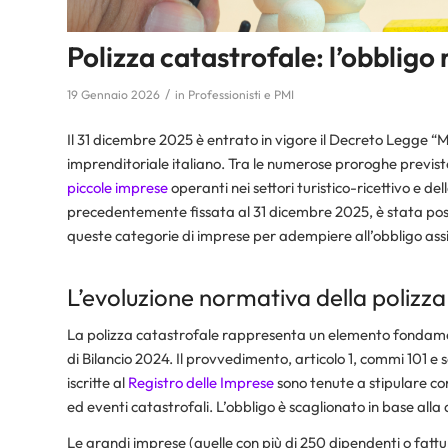
Polizza catastrofale: l’obbligo 
/
19 Gennaio 2026
in
Professionisti e PMI
Il 31 dicembre 2025 è entrato in vigore il Decreto Legge “
imprenditoriale italiano. Tra le numerose proroghe previste,
piccole imprese
operanti nei settori turistico-ricettivo e 
precedentemente fissata al 31 dicembre 2025, è stata pos
queste categorie di imprese per adempiere all’obbligo assi
L’evoluzione normativa della polizza
La polizza catastrofale rappresenta un elemento fondamen
di Bilancio 2024. Il provvedimento, articolo 1, commi 101 e 
iscritte al
Registro delle Imprese
sono tenute a stipulare con
ed eventi catastrofali. L’obbligo è scaglionato in base all
Le grandi imprese (quelle con più di 250 dipendenti o fattu