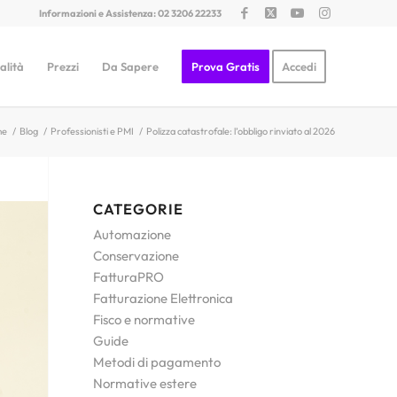
Informazioni e Assistenza: 02 3206 22233
alità
Prezzi
Da Sapere
Prova Gratis
Accedi
me
/
Blog
/
Professionisti e PMI
/
Polizza catastrofale: l’obbligo rinviato al 2026
CATEGORIE
Automazione
Conservazione
FatturaPRO
Fatturazione Elettronica
Fisco e normative
Guide
Metodi di pagamento
Normative estere