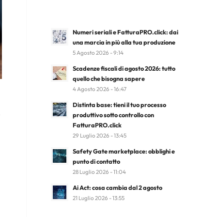
Numeri seriali e FatturaPRO.click: dai
una marcia in più alla tua produzione
5 Agosto 2026 - 9:14
Scadenze fiscali di agosto 2026: tutto
quello che bisogna sapere
4 Agosto 2026 - 16:47
Distinta base: tieni il tuo processo
,
produttivo sotto controllo con
FatturaPRO.click
29 Luglio 2026 - 13:45
Safety Gate marketplace: obblighi e
punto di contatto
28 Luglio 2026 - 11:04
Ai Act: cosa cambia dal 2 agosto
21 Luglio 2026 - 13:55