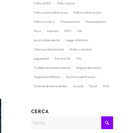
FatturaPRO
Fatturazione
Fatturazione elettronica
Fatture elettroniche
Fatture estere
Finanziamenti
Finanziamento
Fisco
Impresa
INPS
IVA
lavoro dipendente
Legge di bilancio
Libero professionista
Multe e sanzioni
pagamenti
Partita IVA
Pec
Pubblica Amministrazione
Regime dei minimi
Regime forfettario
Scontrino elettronico
Sistema di interscambio
Società
Tasse
XML
CERCA