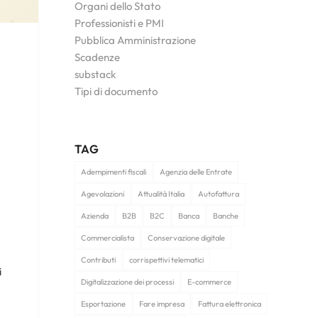
Organi dello Stato
Professionisti e PMI
Pubblica Amministrazione
Scadenze
substack
Tipi di documento
TAG
Adempimenti fiscali
Agenzia delle Entrate
Agevolazioni
Attualità Italia
Autofattura
Azienda
B2B
B2C
Banca
Banche
Commercialista
Conservazione digitale
Contributi
corrispettivi telematici
i
Digitalizzazione dei processi
E-commerce
Esportazione
Fare impresa
Fattura elettronica