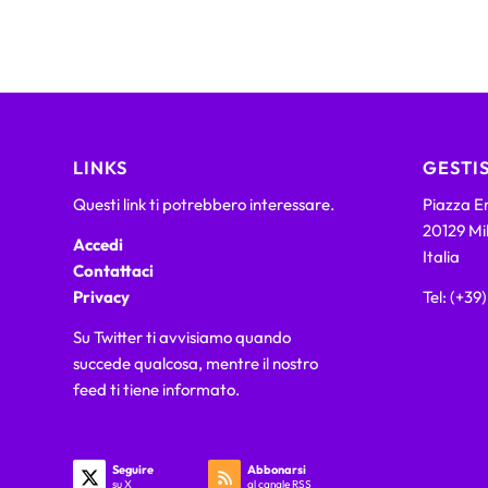
LINKS
GESTIS
Questi link ti potrebbero interessare.
Piazza Em
20129 Mi
Accedi
Italia
Contattaci
Privacy
Tel: (+39
Su Twitter ti avvisiamo quando
succede qualcosa, mentre il nostro
feed ti tiene informato.
Seguire
Abbonarsi
su X
al canale RSS