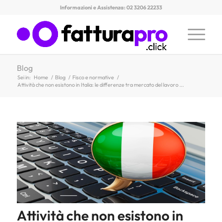
Informazioni e Assistenza: 02 3206 22233
Blog
Sei in:
Home
/
Blog
/
Fisco e normative
/
Attività che non esistono in Italia: le differenze tra mercato del lavoro ...
Attività che non esistono in