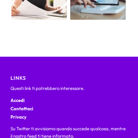
LINKS
Questi link ti potrebbero interessare.
Accedi
Contattaci
Privacy
Su Twitter ti avvisiamo quando succede qualcosa, mentre
il nostro feed ti tiene informato.