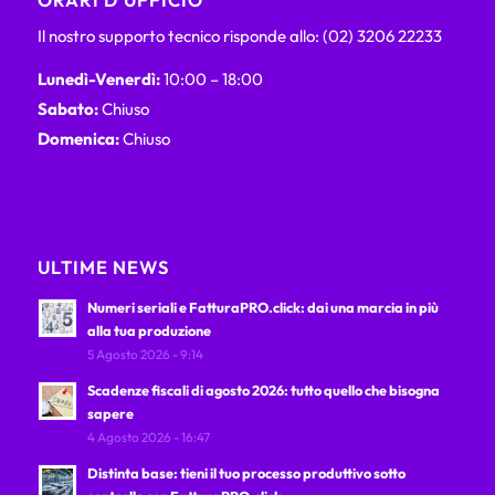
Il nostro supporto tecnico risponde allo: (02) 3206 22233
Lunedì-Venerdì:
10:00 – 18:00
Sabato:
Chiuso
Domenica:
Chiuso
ULTIME NEWS
Numeri seriali e FatturaPRO.click: dai una marcia in più
alla tua produzione
5 Agosto 2026 - 9:14
Scadenze fiscali di agosto 2026: tutto quello che bisogna
sapere
4 Agosto 2026 - 16:47
Distinta base: tieni il tuo processo produttivo sotto