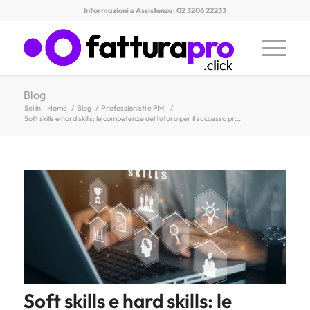
Informazioni e Assistenza: 02 3206 22233
Blog
Sei in:
Home
/
Blog
/
Professionisti e PMI
/
Soft skills e hard skills: le competenze del futuro per il successo pr...
Soft skills e hard skills: le