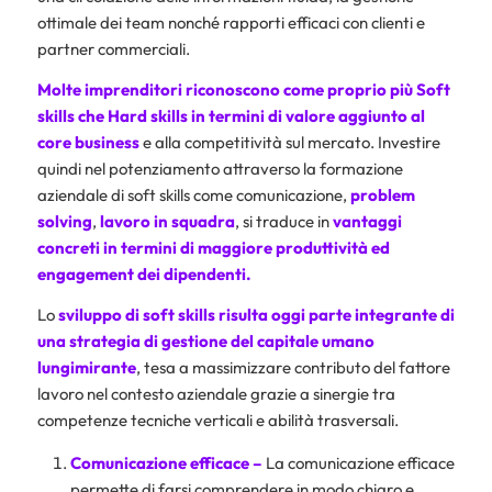
ottimale dei team nonché rapporti efficaci con clienti e
partner commerciali.
Molte imprenditori riconoscono come proprio più Soft
skills che Hard skills in termini di valore aggiunto al
core business
e alla competitività sul mercato. Investire
quindi nel potenziamento attraverso la formazione
aziendale di soft skills come comunicazione,
problem
solving
,
lavoro in squadra
, si traduce in
vantaggi
concreti in termini di maggiore produttività ed
engagement dei dipendenti.
Lo
sviluppo di soft skills risulta oggi parte integrante di
una strategia di gestione del capitale umano
lungimirante
, tesa a massimizzare contributo del fattore
lavoro nel contesto aziendale grazie a sinergie tra
competenze tecniche verticali e abilità trasversali.
Comunicazione efficace –
La comunicazione efficace
permette di farsi comprendere in modo chiaro e