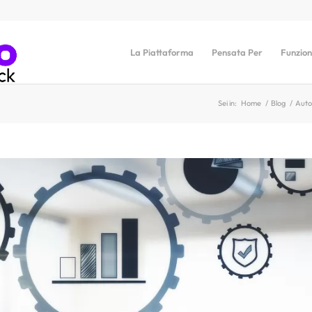
La Piattaforma
Pensata Per
Funzion
Sei in:
Home
/
Blog
/
Auto