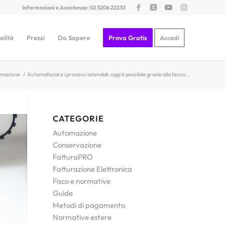
Informazioni e Assistenza: 02 3206 22233
alità
Prezzi
Da Sapere
Prova Gratis
Accedi
mazione
/
Automatizzare i processi aziendali: oggi è possibile grazie alla tecno...
CATEGORIE
Automazione
Conservazione
FatturaPRO
Fatturazione Elettronica
Fisco e normative
Guide
Metodi di pagamento
Normative estere