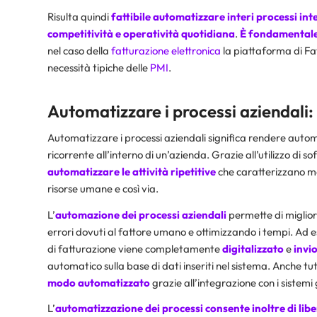
Risulta quindi
fattibile automatizzare interi processi int
competitività e operatività quotidiana
.
È fondamentale 
nel caso della
fatturazione elettronica
la piattaforma di F
necessità tipiche delle
PMI
.
Automatizzare i processi aziendali:
Automatizzare i processi aziendali significa rendere automa
ricorrente all’interno di un’azienda. Grazie all’utilizzo di s
automatizzare
le attività ripetitive
che caratterizzano mol
risorse umane e così via.
L’
automazione dei processi aziendali
permette di migliora
errori dovuti al fattore umano e ottimizzando i tempi. Ad
di fatturazione viene completamente
digitalizzato
e
invi
automatico sulla base di dati inseriti nel sistema. Anche t
modo automatizzato
grazie all’integrazione con i sistemi 
L’
automatizzazione dei processi
consente inoltre di lib