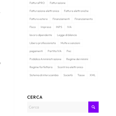
FatturaPRO
Fatturazione
Fatturazione elettronica
Fatture elettroniche
e
Fatture estere
Finanziamenti
Finanziamento
Fisco
Impresa
INPS
IVA
lavoro dipendente
Legge di bilancio
Libero professionista
Multe e sanzioni
pagamenti
Partita IVA
Pec
Pubblica Amministrazione
Regime dei minimi
e
Regime forfettario
Scontrino elettronico
Sistema di interscambio
Società
Tasse
XML
CERCA