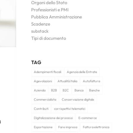
Organi dello Stato
Professionisti e PMI
Pubblica Amministrazione
Scadenze
substack
Tipi di documento
TAG
Adempimenti fiscali
Agenzia delle Entrate
Agevolazioni
Attualità Italia
Autofattura
Azienda
B2B
B2C
Banca
Banche
Commercialista
Conservazione digitale
Contributi
corrispettivi telematici
Digitalizzazione dei processi
E-commerce
d
Esportazione
Fare impresa
Fattura elettronica