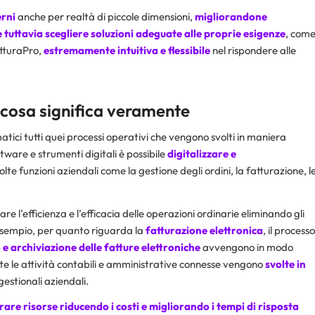
erni
anche per realtà di piccole dimensioni,
migliorandone
tuttavia scegliere soluzioni adeguate alle proprie esigenze
, com
atturaPro,
estremamente intuitiva e flessibile
nel rispondere alle
 cosa significa veramente
tici tutti quei processi operativi che vengono svolti in maniera
oftware e strumenti digitali è possibile
digitalizzare e
te funzioni aziendali come la gestione degli ordini, la fatturazione, l
re l’efficienza e l’efficacia delle operazioni ordinarie eliminando gli
 esempio, per quanto riguarda la
fatturazione elettronica
, il processo
o e archiviazione delle fatture elettroniche
avvengono in modo
utte le attività contabili e amministrative connesse vengono
svolte in
gestionali aziendali.
erare risorse riducendo i costi e migliorando i tempi di risposta