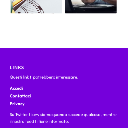
LINKS
Questi link ti potrebbero interessare.
Accedi
Contattaci
Privacy
Su Twitter ti avvisiamo quando succede qualcosa, mentre
il nostro feed ti tiene informato.