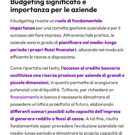
Budgeting significato e
importanza per le aziende
Il budgeting riveste un
ruolo di fondamentale
importanza
per una corretta gestione aziendale e per il
successo del fare impresa. Attraverso tale pratica, le
aziende sono in grado di
pianificare nel medio-lungo
periodo i propri flussi finanziari
, allocando nel modo più
efficiente le risorse a disposizione.
Come riportato nel testo,
l’accesso al credito bancario
costituisce una risorsa preziosa per aziende di grandi e
piccole dimensioni
, in quanto permette di scongiurare
potenziali crisi di liquidità. Tuttavia, per richiedere un
finanziamento
in banca è necessario dimostrare di
possedere un’ottica proiettata al futuro, elaborando
differenti scenari possibili sulle capacità dell’impresa
di generare reddito e
flussi di cassa
.
A tal fine, risulta
fondamentale saper prevedere l’evoluzione aziendale nel
medio-lungo periodo e dimostrare la propria capacità di