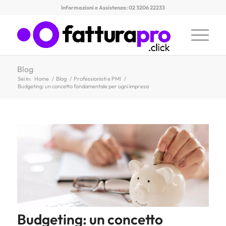
Informazioni e Assistenza: 02 3206 22233
Blog
Sei in:
Home
/
Blog
/
Professionisti e PMI
/
Budgeting: un concetto fondamentale per ogni impresa
Budgeting: un concetto