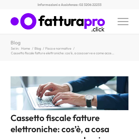
Informazioni e Assistenza: 02 3206 22233
Blog
Sei in:
Home
/
Blog
/
Fisco e normative
/
Cassetto fiscale fatture elettroniche: cos’è, a cosa serve e come acce...
Cassetto fiscale fatture
elettroniche: cos’è, a cosa