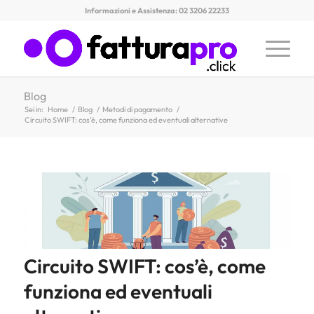
Informazioni e Assistenza: 02 3206 22233
Blog
Sei in:
Home
/
Blog
/
Metodi di pagamento
/
Circuito SWIFT: cos’è, come funziona ed eventuali alternative
Circuito SWIFT: cos’è, come
funziona ed eventuali