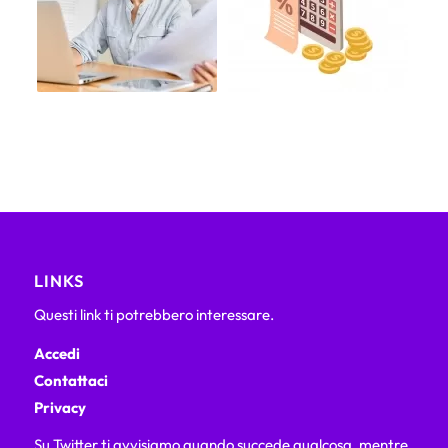
LINKS
Questi link ti potrebbero interessare.
Accedi
Contattaci
Privacy
Su Twitter ti avvisiamo quando succede qualcosa, mentre