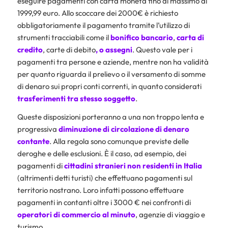
eseguire pagamenti con carta moneta fino al massimo di
1999,99 euro. Allo scoccare dei 2000€ è richiesto
obbligatoriamente il pagamento tramite l’utilizzo di
strumenti tracciabili come il
bonifico bancario
,
carta di
credito
, carte di debito
, o assegni
. Questo vale per i
pagamenti tra persone e aziende, mentre non ha validità
per quanto riguarda il prelievo o il versamento di somme
di denaro sui propri conti correnti, in quanto considerati
trasferimenti tra stesso soggetto
.
Queste disposizioni porteranno a una non troppo lenta e
progressiva
diminuzione di circolazione di denaro
contante
. Alla regola sono comunque previste delle
deroghe e delle esclusioni. È il caso, ad esempio, dei
pagamenti di
cittadini stranieri non residenti in Italia
(altrimenti detti turisti) che effettuano pagamenti sul
territorio nostrano. Loro infatti possono effettuare
pagamenti in contanti oltre i 3000 € nei confronti di
operatori di commercio al minuto
, agenzie di viaggio e
turismo.