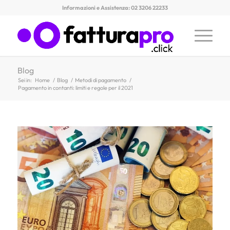
Informazioni e Assistenza: 02 3206 22233
Blog
Sei in:
Home
/
Blog
/
Metodi di pagamento
/
Pagamento in contanti: limiti e regole per il 2021