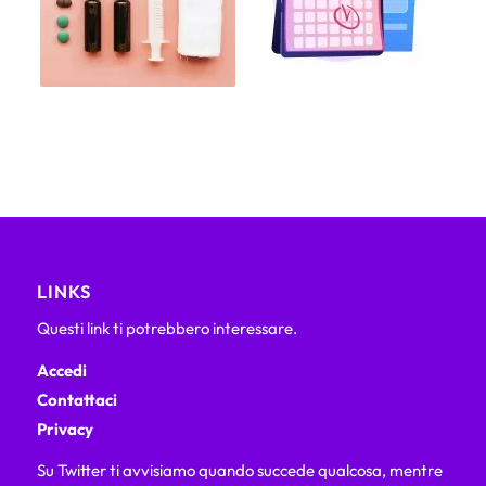
LINKS
Questi link ti potrebbero interessare.
Accedi
Contattaci
Privacy
Su Twitter ti avvisiamo quando succede qualcosa, mentre