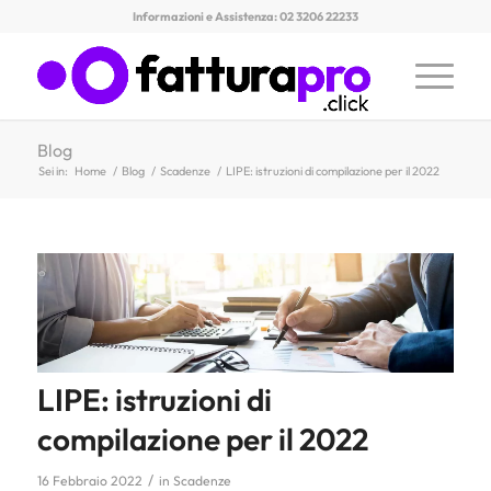
Informazioni e Assistenza: 02 3206 22233
Blog
Sei in:
Home
/
Blog
/
Scadenze
/
LIPE: istruzioni di compilazione per il 2022
LIPE: istruzioni di
compilazione per il 2022
/
16 Febbraio 2022
in
Scadenze