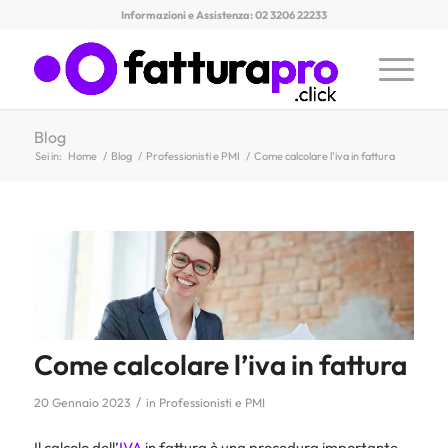
Informazioni e Assistenza: 02 3206 22233
Blog
Sei in:
Home
/
Blog
/
Professionisti e PMI
/
Come calcolare l’iva in fattura
Come calcolare l’iva in fattura
/
20 Gennaio 2023
in
Professionisti e PMI
Il calcolo dell’
IVA
in fattura è una procedura importante