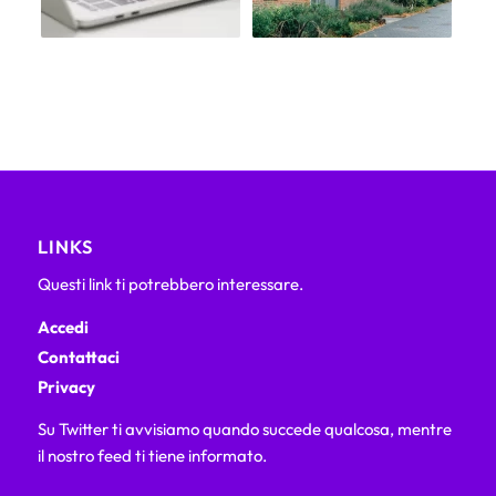
LINKS
Questi link ti potrebbero interessare.
Accedi
Contattaci
Privacy
Su Twitter ti avvisiamo quando succede qualcosa, mentre
il nostro feed ti tiene informato.