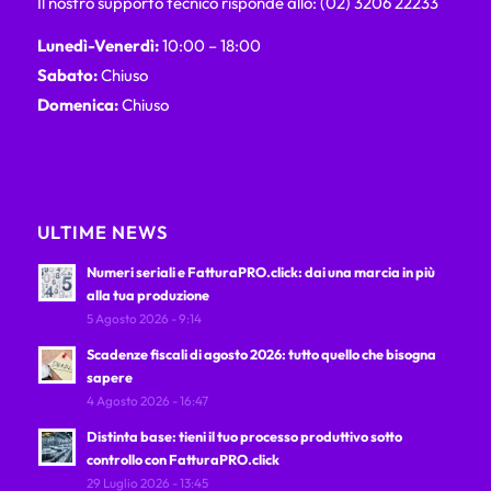
Il nostro supporto tecnico risponde allo: (02) 3206 22233
Lunedì-Venerdì:
10:00 – 18:00
Sabato:
Chiuso
Domenica:
Chiuso
ULTIME NEWS
Numeri seriali e FatturaPRO.click: dai una marcia in più
alla tua produzione
5 Agosto 2026 - 9:14
Scadenze fiscali di agosto 2026: tutto quello che bisogna
sapere
4 Agosto 2026 - 16:47
Distinta base: tieni il tuo processo produttivo sotto
controllo con FatturaPRO.click
29 Luglio 2026 - 13:45