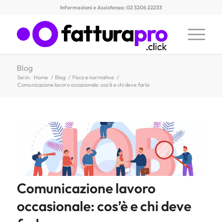
Informazioni e Assistenza: 02 3206 22233
Blog
Sei in:
Home
/
Blog
/
Fisco e normative
/
Comunicazione lavoro occasionale: cos’è e chi deve farla
Comunicazione lavoro
occasionale: cos’è e chi deve