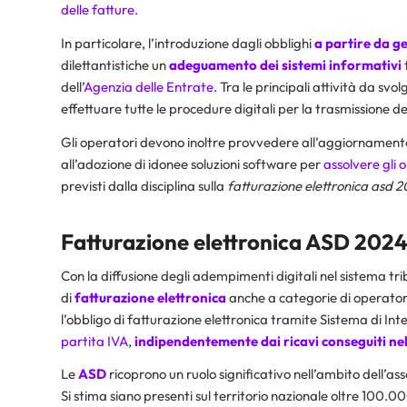
delle fatture.
In particolare, l’introduzione dagli obblighi
a partire da 
dilettantistiche un
adeguamento dei sistemi informativi
dell’
Agenzia delle Entrate
. Tra le principali attività da svo
effettuare tutte le procedure digitali per la trasmissione dei
Gli operatori devono inoltre provvedere all’aggiornament
all’adozione di idonee soluzioni software per
assolvere gli o
previsti dalla disciplina sulla
fatturazione elettronica asd 2
Fatturazione elettronica ASD 2024
Con la diffusione degli adempimenti digitali nel sistema tri
di
fatturazione elettronica
anche a categorie di operatori
l’obbligo di fatturazione elettronica tramite Sistema di In
partita IVA
,
indipendentemente dai ricavi conseguiti ne
Le
ASD
ricoprono un ruolo significativo nell’ambito dell’as
Si stima siano presenti sul territorio nazionale oltre 100.00