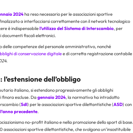
gennaio 2024
ha reso necessario per le associazioni sportive
finalizzato a interfacciarsi correttamente con il network tecnologico
lgere è indispensabile
l’utilizzo del Sistema di Interscambio
, per
 documenti fiscali elettronici.
o delle competenze del personale amministrativo, nonché
bblighi di conservazione digitale
e di corretta registrazione contabile
024.
:
l’estensione dell’obbligo
butario italiano, si estendono progressivamente gli obblighi
 finora escluse. Da
gennaio 2024
, la normativa ha introdotto
terscambio (
SdI
) per le associazioni sportive dilettantistiche (
ASD
) con
ll’anno precedente
.
sociazionismo no-profit italiano e nella promozione dello sport di base
0 associazioni sportive dilettantistiche, che svolgono un’insostituibile