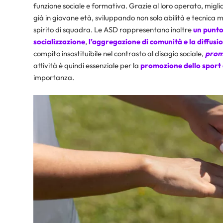
funzione sociale e formativa. Grazie al loro operato, migliai
già in giovane età, sviluppando non solo abilità e tecnica ma
spirito di squadra. Le ASD rappresentano inoltre
un punto
socializzazione
,
l’aggregazione di comunità e la diffusione
compito insostituibile nel contrasto al disagio sociale,
promu
attività è quindi essenziale per la
promozione dello sport d
importanza.