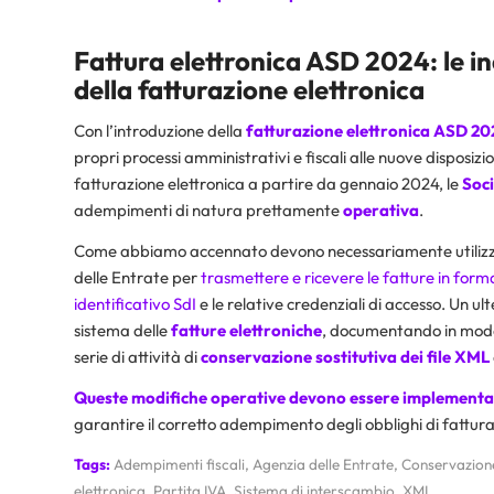
Fattura elettronica ASD 2024: le i
della fatturazione elettronica
Con l’introduzione della
fatturazione elettronica ASD 20
propri processi amministrativi e fiscali alle nuove disposiz
fatturazione elettronica a partire da gennaio 2024, le
Soci
adempimenti di natura prettamente
operativa
.
Come abbiamo accennato devono necessariamente utilizz
delle Entrate per
trasmettere e ricevere le fatture in form
identificativo SdI
e le relative credenziali di accesso. Un u
sistema delle
fatture elettroniche
, documentando in modo c
serie di attività di
conservazione sostitutiva dei file XML
Queste modifiche operative devono essere implement
garantire il corretto adempimento degli obblighi di fatturaz
Tags:
Adempimenti fiscali
,
Agenzia delle Entrate
,
Conservazione
elettronica
,
Partita IVA
,
Sistema di interscambio
,
XML