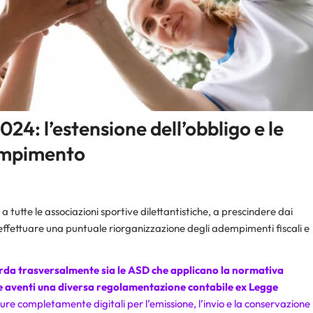
24: l’estensione dell’obbligo e le
dempimento
a tutte le associazioni sportive dilettantistiche, a prescindere dai
e effettuare una puntuale riorganizzazione degli adempimenti fiscali e
uarda trasversalmente sia le ASD che applicano la normativa
elle aventi una diversa regolamentazione contabile ex Legge
re completamente digitali per l’emissione, l’invio e la conservazione