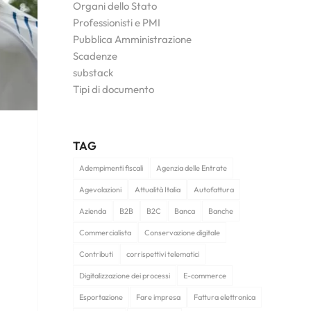
Organi dello Stato
Professionisti e PMI
Pubblica Amministrazione
Scadenze
substack
Tipi di documento
TAG
Adempimenti fiscali
Agenzia delle Entrate
Agevolazioni
Attualità Italia
Autofattura
Azienda
B2B
B2C
Banca
Banche
Commercialista
Conservazione digitale
Contributi
corrispettivi telematici
Digitalizzazione dei processi
E-commerce
Esportazione
Fare impresa
Fattura elettronica