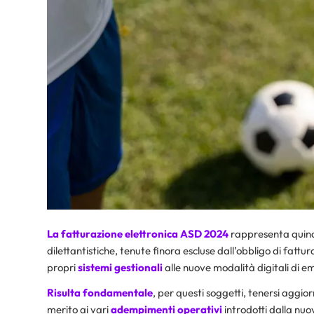
La
fatturazione elettronica
ASD 2024
rappresenta quindi
dilettantistiche, tenute finora escluse dall’obbligo di fatt
propri
sistemi gestionali
alle nuove modalità digitali di e
Risulta fondamentale
, per questi soggetti, tenersi aggior
merito ai vari
adempimenti operativi
introdotti dalla nuo