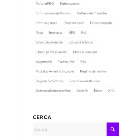
FatturaPRO
Fatturazione
Fatturazione elettronica
Fatture elettroniche
Fatture estere
Finanziamenti
Finanziamento
Fisco
Impresa
INPS
IVA
lavoro dipendente
Legge di bilancio
Libero professionista
Multe e sanzioni
pagamenti
Partita IVA
Pec
Pubblica Amministrazione
Regime dei minimi
Regime forfettario
Scontrino elettronico
Sistema di interscambio
Società
Tasse
XML
CERCA
.