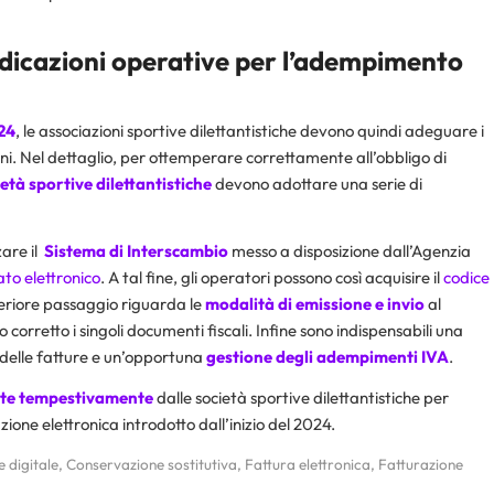
ndicazioni operative per l’adempimento
24
, le associazioni sportive dilettantistiche devono quindi adeguare i
ioni. Nel dettaglio, per ottemperare correttamente all’obbligo di
età sportive dilettantistiche
devono adottare una serie di
are il
Sistema di Interscambio
messo a disposizione dall’Agenzia
ato elettronico
. A tal fine, gli operatori possono così acquisire il
codice
lteriore passaggio riguarda le
modalità di emissione e invio
al
orretto i singoli documenti fiscali. Infine sono indispensabili una
delle fatture e un’opportuna
gestione degli adempimenti IVA
.
ate tempestivamente
dalle società sportive dilettantistiche per
ione elettronica introdotto dall’inizio del 2024.
 digitale
,
Conservazione sostitutiva
,
Fattura elettronica
,
Fatturazione