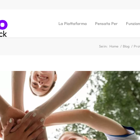
La Piattaforma
Pensata Per
Funzion
Sei in:
Home
/
Blog
/
Prof