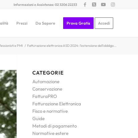
Informazioni e Assistenza: 02 3206 22233
alità
Prezzi
Da Sapere
Prova Gratis
Accedi
essionisti e PMI
/
Fatturazione elettronica ASD 2024: l’estensione dell’obbligo...
CATEGORIE
Automazione
Conservazione
FatturaPRO
Fatturazione Elettronica
Fisco e normative
Guide
Metodi di pagamento
Normative estere