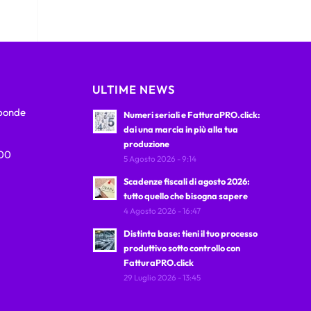
ULTIME NEWS
sponde
Numeri seriali e FatturaPRO.click:
dai una marcia in più alla tua
produzione
:00
5 Agosto 2026 - 9:14
Scadenze fiscali di agosto 2026:
tutto quello che bisogna sapere
4 Agosto 2026 - 16:47
Distinta base: tieni il tuo processo
produttivo sotto controllo con
FatturaPRO.click
29 Luglio 2026 - 13:45