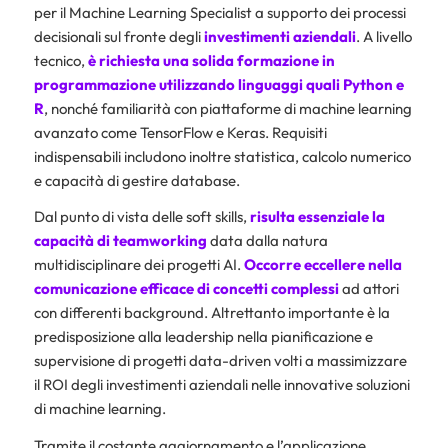
per il Machine Learning Specialist a supporto dei processi
decisionali sul fronte degli
investimenti aziendali
. A livello
tecnico,
è richiesta una solida formazione in
programmazione utilizzando linguaggi quali Python e
R
, nonché familiarità con piattaforme di machine learning
avanzato come TensorFlow e Keras. Requisiti
indispensabili includono inoltre statistica, calcolo numerico
e capacità di gestire database.
Dal punto di vista delle soft skills,
risulta essenziale la
capacità di teamworking
data dalla natura
multidisciplinare dei progetti AI.
Occorre eccellere nella
comunicazione efficace di concetti complessi
ad attori
con differenti background. Altrettanto importante è la
predisposizione alla leadership nella pianificazione e
supervisione di progetti data-driven volti a massimizzare
il ROI degli investimenti aziendali nelle innovative soluzioni
di machine learning.
Tramite il costante aggiornamento e l’applicazione