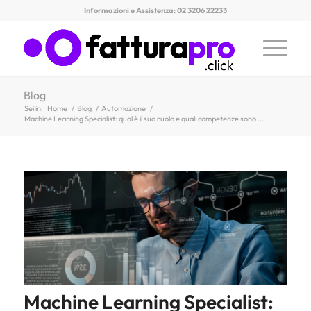
Informazioni e Assistenza: 02 3206 22233
Blog
Sei in:
Home
/
Blog
/
Automazione
/
Machine Learning Specialist: qual è il suo ruolo e quali competenze sono ...
Machine Learning Specialist: