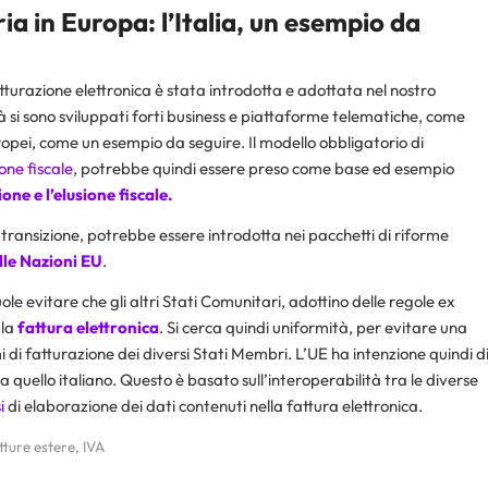
ia in Europa: l’Italia, un esempio da
fatturazione elettronica è stata introdotta e adottata nel nostro
 si sono sviluppati forti business e piattaforme telematiche, come
 europei, come un esempio da seguire. Il modello obbligatorio di
one fiscale
, potrebbe quindi essere preso come base ed esempio
ione e l’
elusione fiscale
.
ransizione, potrebbe essere introdotta nei pacchetti di riforme
elle Nazioni EU
.
 evitare che gli altri Stati Comunitari, adottino delle regole ex
 la
fattura
elettronica
. Si cerca quindi uniformità, per evitare una
mi di fatturazione dei diversi Stati Membri. L’UE ha intenzione quindi d
uello italiano. Questo è basato sull’interoperabilità tra le diverse
i
di elaborazione dei dati contenuti nella fattura elettronica.
tture estere
,
IVA