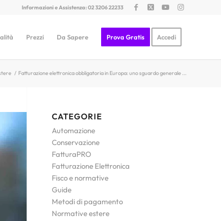
Informazioni e Assistenza: 02 3206 22233
alità
Prezzi
Da Sapere
Prova Gratis
Accedi
stere
/
Fatturazione elettronica obbligatoria in Europa: uno sguardo generale ...
CATEGORIE
Automazione
Conservazione
FatturaPRO
Fatturazione Elettronica
Fisco e normative
Guide
Metodi di pagamento
Normative estere