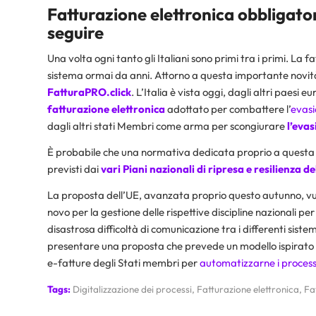
Fatturazione elettronica obbligator
seguire
Una volta ogni tanto gli Italiani sono primi tra i primi. La 
sistema ormai da anni. Attorno a questa importante novità
FatturaPRO.click
. L’Italia è vista oggi, dagli altri paesi
fatturazione elettronica
adottato per combattere l’
evasi
dagli altri stati Membri come arma per scongiurare
l’evas
È probabile che una normativa dedicata proprio a questa t
previsti dai
vari Piani nazionali di ripresa e resilienza d
La proposta dell’UE, avanzata proprio questo autunno, vuole
novo per la gestione delle rispettive discipline nazionali per
disastrosa difficoltà di comunicazione tra i differenti siste
presentare una proposta che prevede un modello ispirato a q
e-fatture degli Stati membri per
automatizzarne i process
Tags:
Digitalizzazione dei processi
,
Fatturazione elettronica
,
Fa