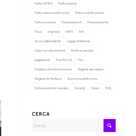
FatturaPRO
Fatturazione
Fatturazione elettronica
Fatture elettroniche
Fatture estere
Finanziamenti
Finanziamento
Fisco
Impresa
INPS
IVA
lavoro dipendente
Legge di bilancio
Libero professionista
Multe e sanzioni
pagamenti
Partita IVA
Pec
Pubblica Amministrazione
Regime dei minimi
Regime forfettario
Scontrino elettronico
Sistema di interscambio
Società
Tasse
XML
CERCA