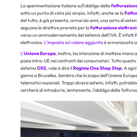
La sperimentazione italiana sull’obbligo della
fatturazione
sotto un punto di vista più ampio. Infatti, anche se la
Fattu
del tutto, è già presente, ormai da anni, una sorta di sistem
seguono le direttive previste per la
fatturazione
elettron
verso un ammodernamento del sistema dell’IVA. È infatti
l
elettronica.
L’imposta sul valore aggiunto
è armonizzata a l
L’
Unione Europa
, inoltre, ha intenzione di mettere mano a
paesi intra-UE nei confronti dei consumatori. Tutto questo 
sistema
OSS
, vale a dire il
Regime One Shop Stop
. A ogn
giorno a Bruxelles. Sembra che lo scopo dell’Unione Europe
telematici nazionali. Troppi diversi sistemi, infatti, potrebbe
cercherà di introdurre, lentamente, l’obbligo della fattura