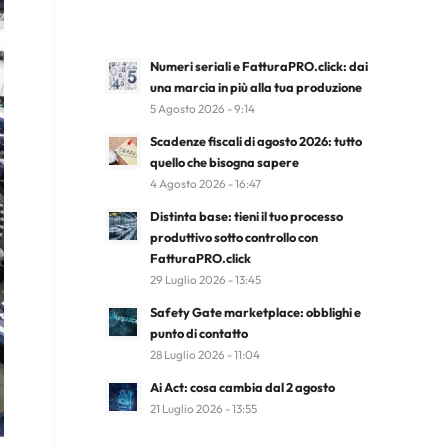
Numeri seriali e FatturaPRO.click: dai
una marcia in più alla tua produzione
5 Agosto 2026 - 9:14
Scadenze fiscali di agosto 2026: tutto
quello che bisogna sapere
4 Agosto 2026 - 16:47
Distinta base: tieni il tuo processo
produttivo sotto controllo con
FatturaPRO.click
29 Luglio 2026 - 13:45
Safety Gate marketplace: obblighi e
punto di contatto
28 Luglio 2026 - 11:04
Ai Act: cosa cambia dal 2 agosto
21 Luglio 2026 - 13:55