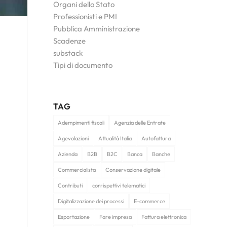
Organi dello Stato
Professionisti e PMI
Pubblica Amministrazione
Scadenze
substack
Tipi di documento
TAG
Adempimenti fiscali
Agenzia delle Entrate
Agevolazioni
Attualità Italia
Autofattura
Azienda
B2B
B2C
Banca
Banche
Commercialista
Conservazione digitale
Contributi
corrispettivi telematici
Digitalizzazione dei processi
E-commerce
Esportazione
Fare impresa
Fattura elettronica