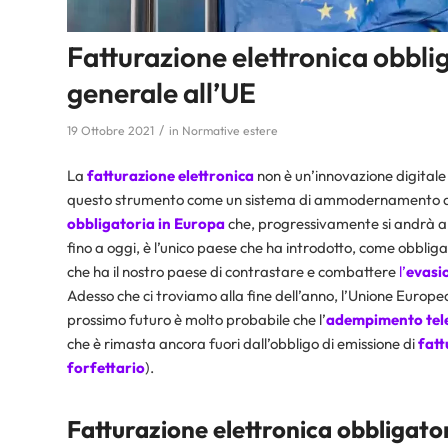
Fatturazione elettronica obbli
generale all’UE
/
19 Ottobre 2021
in
Normative estere
La
fatturazione elettronica
non è un’innovazione digitale
questo strumento come un sistema di ammodernamento d
obbligatoria in Europa
che, progressivamente si andrà a st
fino a oggi, è l’unico paese che ha introdotto, come obbliga
che ha il nostro paese di contrastare e combattere
l’
evasio
Adesso che ci troviamo alla fine dell’anno, l’Unione Europe
prossimo futuro è molto probabile che l’
adempimento tel
che è rimasta ancora fuori dall’obbligo di emissione di
fatt
forfettario
).
Fatturazione elettronica obbligator