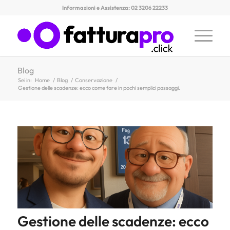
Informazioni e Assistenza: 02 3206 22233
Blog
Sei in:
Home
/
Blog
/
Conservazione
/
Gestione delle scadenze: ecco come fare in pochi semplici passaggi.
Gestione delle scadenze: ecco