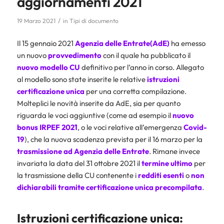
aggiornamenti 2021
/
19 Marzo 2021
in
Tipi di documento
Il 15 gennaio 2021
Agenzia delle Entrate(AdE)
ha emesso
un nuovo
provvedimento
con il quale ha pubblicato il
nuovo modello CU
definitivo per l’anno in corso. Allegato
al modello sono state inserite le relative
istruzioni
certificazione unica
per una corretta compilazione.
Molteplici le novità inserite da AdE, sia per quanto
riguarda le voci aggiuntive (come ad esempio il
nuovo
bonus
IRPEF
2021
, o le voci relative all’emergenza
Covid-
19
), che la nuova scadenza prevista per il 16 marzo per la
trasmissione ad Agenzia delle Entrate
. Rimane invece
invariata la data del 31 ottobre 2021 il
termine ultimo
per
la trasmissione della CU contenente i
redditi esenti
o
non
dichiarabili tramite
certificazione unica precompilata
.
Istruzioni certificazione unica: