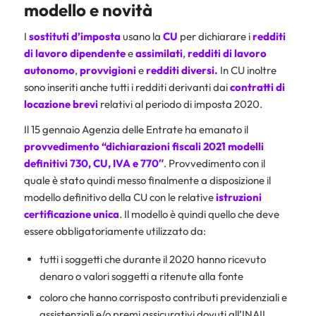
modello e novità
I
sostituti d’imposta
usano la
CU
per dichiarare i
redditi
di lavoro dipendente
e
assimilati
,
redditi di lavoro
autonomo
,
provvigioni
e
redditi diversi.
In CU inoltre
sono inseriti anche tutti i redditi derivanti dai
contratti di
locazione brevi
relativi al periodo di imposta 2020.
Il 15 gennaio Agenzia delle Entrate ha emanato il
provvedimento “dichiarazioni fiscali 2021 modelli
definitivi 730, CU, IVA e 770″
. Provvedimento con il
quale è stato quindi messo finalmente a disposizione il
modello definitivo della CU con le relative
istruzioni
certificazione unica
. Il modello è quindi quello che deve
essere obbligatoriamente utilizzato da:
tutti i soggetti che durante il 2020 hanno ricevuto
denaro o valori soggetti a ritenute alla fonte
coloro che hanno corrisposto contributi previdenziali e
assistenziali e/o premi assicurativi dovuti all’INAIL