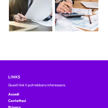
LINKS
Questi link ti potrebbero interessare.
Accedi
Contattaci
Privacy