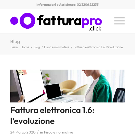
Informazioni e Assistenza: 02 3206 22233
Blog
Sei in:
Home
/
Blog
/
Fisco e normative
/
Fattura elettronica 1.6: l’evoluzione
Fattura elettronica 1.6:
l’evoluzione
/
24 Marzo 2020
in
Fisco e normative