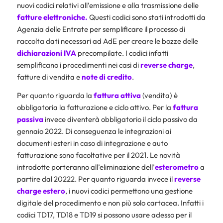
nuovi codici relativi all’emissione e alla trasmissione delle
fatture elettroniche.
Questi codici sono stati introdotti da
Agenzia delle Entrate per semplificare il processo di
raccolta dati necessari ad AdE per creare le bozze delle
dichiarazioni IVA
precompilate. I codici infatti
semplificano i procedimenti nei casi di
reverse charge
,
fatture di vendita e
note di credito
.
Per quanto riguarda la
fattura attiva
(vendita) è
obbligatoria la fatturazione e ciclo attivo. Per la
fattura
passiva
invece diventerà obbligatorio il ciclo passivo da
gennaio 2022. Di conseguenza le integrazioni ai
documenti esteri in caso di integrazione e auto
fatturazione sono facoltative per il 2021. Le novità
introdotte porteranno all’eliminazione dell’
esterometro
a
partire dal 20222. Per quanto riguarda invece il
reverse
charge estero
, i nuovi codici permettono una gestione
digitale del procedimento e non più solo cartacea. Infatti i
codici TD17, TD18 e TD19 si possono usare adesso per il