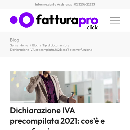
Informazioni e Assistenza: 02 3206 22233
Blog
Sei in:
Home
/
Blog
/
Tipi di documento
/
Dichiarazione IVA precompilata 2021: cos’è e come funziona
Dichiarazione IVA
precompilata 2021: cos’è e