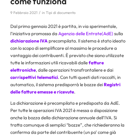
come funziona
/
9 Febbraio 2021
in
Tipi di documento
Dal primo gennaio 2021 è partita, in via sperimentale,
l’iniziativa promossa da
Agenzia delle Entrate(AdE)
sulla
dichiarazione IVA
precompilata. Il sistema è stato ideato
con lo scopo di semplificare al massimo le procedure a
vantaggio dei contribuenti. È previsto che siano utilizzate
tutte le informazioni utili ricavabili dalle
fatture
elettroniche
, dalle operazioni transfrontaliere e dai
corrispettivi telematici
. Con tutti questi dati raccolti, in
automatico, il sistema predisporrà le bozze dei
Registri
delle fatture emesse e ricevute
.
La dichiarazione è precompilata e predisposta da AdE.
Per tutte le operazioni IVA 2021 è messa a disposizione
anche la bozza della dichiarazione annuale dell’IVA. Si
tratta comunque di semplici “bozze”, che richiederanno la
conferma da parte del contribuente (un po’ come già