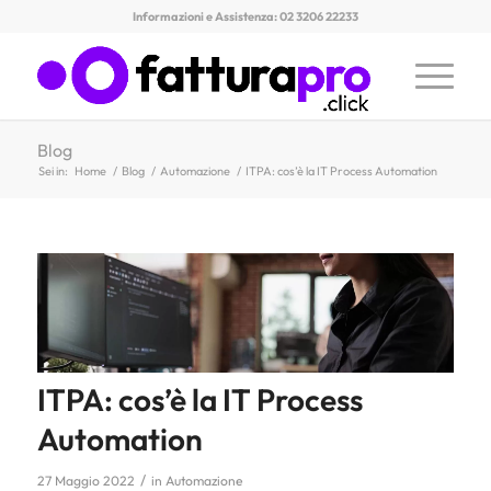
Informazioni e Assistenza: 02 3206 22233
Blog
Sei in:
Home
/
Blog
/
Automazione
/
ITPA: cos’è la IT Process Automation
ITPA: cos’è la IT Process
Automation
/
27 Maggio 2022
in
Automazione