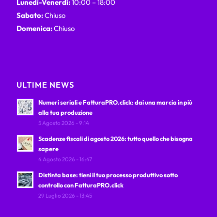
Lunedì-Venerdì:
10:00 – 18:00
Sabato:
Chiuso
Domenica:
Chiuso
ULTIME NEWS
Numeri seriali e FatturaPRO.click: dai una marcia in più
alla tua produzione
5 Agosto 2026 - 9:14
Scadenze fiscali di agosto 2026: tutto quello che bisogna
sapere
4 Agosto 2026 - 16:47
Distinta base: tieni il tuo processo produttivo sotto
controllo con FatturaPRO.click
29 Luglio 2026 - 13:45