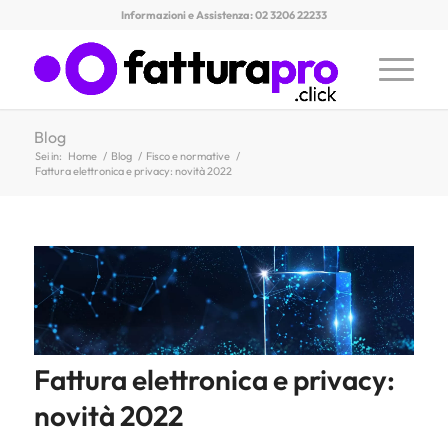
Informazioni e Assistenza: 02 3206 22233
Blog
Sei in:
Home
/
Blog
/
Fisco e normative
/
Fattura elettronica e privacy: novità 2022
Fattura elettronica e privacy:
novità 2022