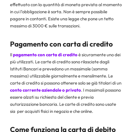
effettuato con la quantità di moneta prevista al momento
in cui l’obbligazione è sorta. Non è sempre possibile
pagare in contanti. Esiste una legge che pone un tetto
massimo di 3000 € sulle transazioni.
Pagamento con carta di credito
Il
pagamento con carta di credito
è sicuramente uno dei
più utilizzati. Le carte di credito sono rilasciate dagli
Istituti Bancari e prevedono un massimale (somma
massima) utilizzabile giornalmente e mensilmente. Le
carte di credito si possono ottenere solo se già titolari di un
conto corrente aziendale o privato
. I massimali possono
essere alzati su richiesta del cliente e previa
autorizzazione bancaria. Le carte di credito sono usate
sia per acquisti fisici in negozio e che online.
Come funziona la carta di debito