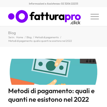
Informazioni e Assistenza: 02 3206 22233
Blog
Sei in:
Home
/
Blog
/
Metodi di pagamento
/
Metodi di pagamento: quali e quanti ne esistono nel 2022
Metodi di pagamento: quali e
quanti ne esistono nel 2022