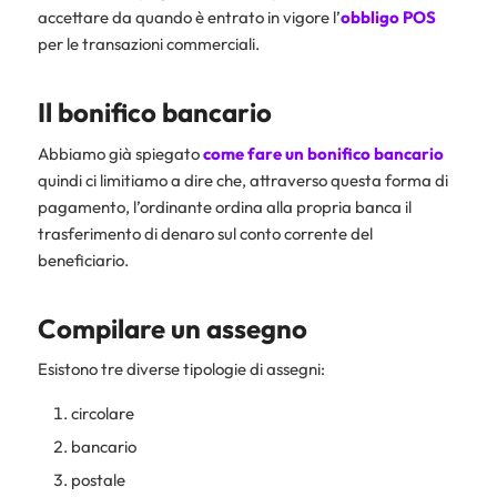
accettare da quando è entrato in vigore l’
obbligo POS
per le transazioni commerciali.
Il bonifico bancario
Abbiamo già spiegato
come fare un bonifico bancario
quindi ci limitiamo a dire che, attraverso questa forma di
pagamento, l’ordinante ordina alla propria banca il
trasferimento di denaro sul conto corrente del
beneficiario.
Compilare un assegno
Esistono tre diverse tipologie di assegni:
circolare
bancario
postale