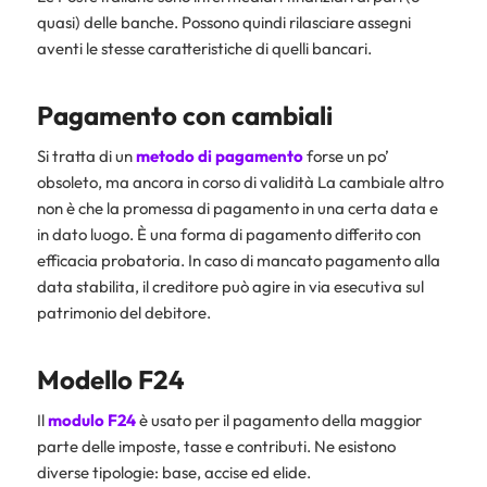
quasi) delle banche. Possono quindi rilasciare assegni
aventi le stesse caratteristiche di quelli bancari.
Pagamento con cambiali
Si tratta di un
metodo di pagamento
forse un po’
obsoleto, ma ancora in corso di validità La cambiale altro
non è che la promessa di pagamento in una certa data e
in dato luogo. È una forma di pagamento differito con
efficacia probatoria. In caso di mancato pagamento alla
data stabilita, il creditore può agire in via esecutiva sul
patrimonio del debitore.
Modello F24
Il
modulo F24
è usato per il pagamento della maggior
parte delle imposte, tasse e contributi. Ne esistono
diverse tipologie: base, accise ed elide.