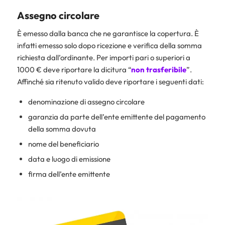
Assegno circolare
È emesso dalla banca che ne garantisce la copertura. È
infatti emesso solo dopo ricezione e verifica della somma
richiesta dall’ordinante. Per importi pari o superiori a
1000 € deve riportare la dicitura “
non trasferibile
”.
Affinché sia ritenuto valido deve riportare i seguenti dati:
denominazione di assegno circolare
garanzia da parte dell’ente emittente del pagamento
della somma dovuta
nome del beneficiario
data e luogo di emissione
firma dell’ente emittente