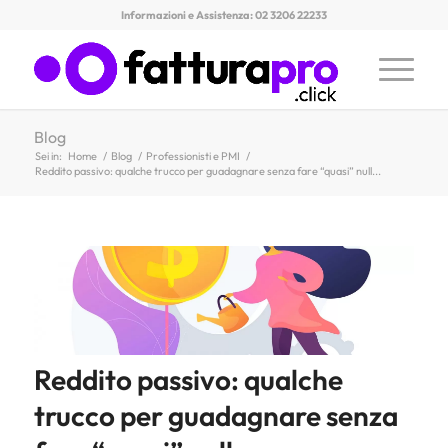
Informazioni e Assistenza: 02 3206 22233
Blog
Sei in:
Home
/
Blog
/
Professionisti e PMI
/
Reddito passivo: qualche trucco per guadagnare senza fare “quasi” null...
Reddito passivo: qualche
trucco per guadagnare senza