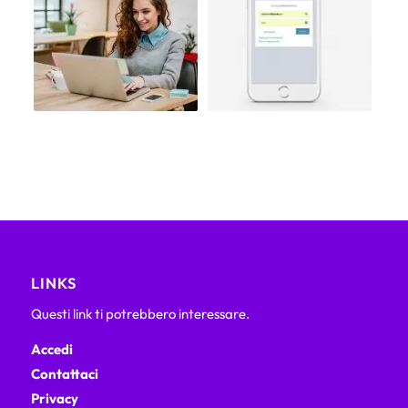
LINKS
Questi link ti potrebbero interessare.
Accedi
Contattaci
Privacy