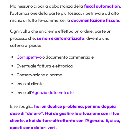
Ma nessuno ci parla abbastanza della
fiscal automation
,
l’automazione della parte più tossica, ripetitiva e ad alto
rischio di tutto l’e-commerce: la
documentazione fiscale
.
Ogni volta che un cliente effettua un ordine, parte un
processo che,
se non è automatizzato
, diventa una
catena al piede:
Corrispettivo
o documento commerciale
Eventuale fattura elettronica
Conservazione a norma
Invio al cliente
Invio all’
Agenzia delle Entrate
E se sbagli…
hai un duplice problema, per una doppia
dose di “dolore”. Hai da gestire la situazione con il tuo
cliente, e hai da fare altrettanto con l’Agenzia. E, si sa,
questi sono dolori veri.