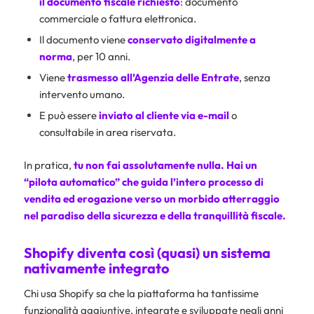
il documento fiscale richiesto
: documento
commerciale o fattura elettronica.
Il documento viene
conservato digitalmente a
norma
, per 10 anni.
Viene
trasmesso all’Agenzia delle Entrate
, senza
intervento umano.
E può essere
inviato al cliente via e-mail
o
consultabile in area riservata.
In pratica,
tu non fai assolutamente nulla. Hai un
“pilota automatico” che guida l’intero processo di
vendita ed erogazione verso un morbido atterraggio
nel paradiso della sicurezza e della tranquillità fiscale.
Shopify diventa così (quasi) un sistema
nativamente integrato
Chi usa Shopify sa che la piattaforma ha tantissime
funzionalità aggiuntive, integrate e sviluppate negli anni