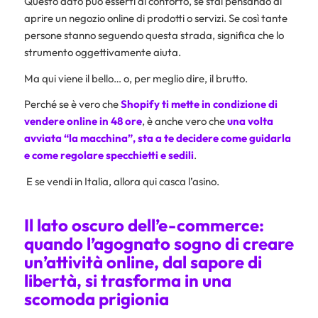
Questo dato può esserti di conforto, se stai pensando di
aprire un negozio online di prodotti o servizi. Se così tante
persone stanno seguendo questa strada, significa che lo
strumento oggettivamente aiuta.
Ma qui viene il bello… o, per meglio dire, il brutto.
Perché se è vero che
Shopify ti mette in condizione di
vendere online in 48 ore
, è anche vero che
una volta
avviata “la macchina”, sta a te decidere come guidarla
e come regolare specchietti e sedili
.
E se vendi in Italia, allora qui casca l’asino.
Il lato oscuro dell’e-commerce:
quando l’agognato sogno di creare
un’attività online, dal sapore di
libertà, si trasforma in una
scomoda prigionia