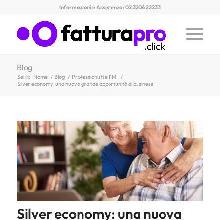
Informazioni e Assistenza: 02 3206 22233
Blog
Sei in:
Home
/
Blog
/
Professionisti e PMI
/
Silver economy: una nuova grande opportunità di business
Silver economy: una nuova