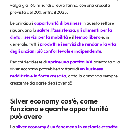
valga già 160 miliardi di euro l’anno, con una crescita
prevista del 20% entro il 2025.
Le principali
opportunità di business
in questo settore
riguardano la
salute
,
l’assistenza
,
gli alimenti per la
dieta
, i
servizi per la mobilità
e il
tempo libero
e, in
generale, tutti i
prodotti e i servizi che rendano la vita
degli anziani più confortevole e indipendente
.
Per chi decidesse di
aprire una partita IVA
orientata alla
silver economy potrebbe trattarsi di
un business
redditizio e in forte crescita
, data la domanda sempre
crescente da parte degli over 65.
Silver economy cos’è, come
funziona e quante opportunità
può avere
La
silver economy è un fenomeno in costante crescita
,