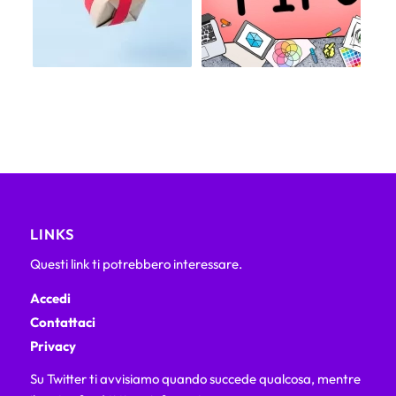
LINKS
Questi link ti potrebbero interessare.
Accedi
Contattaci
Privacy
Su Twitter ti avvisiamo quando succede qualcosa, mentre