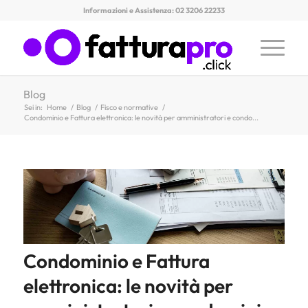
Informazioni e Assistenza: 02 3206 22233
Blog
Sei in:
Home
/
Blog
/
Fisco e normative
/
Condominio e Fattura elettronica: le novità per amministratori e condo...
Condominio e Fattura
elettronica: le novità per