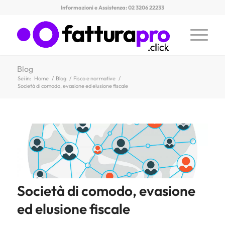
Informazioni e Assistenza: 02 3206 22233
Blog
Sei in:
Home
/
Blog
/
Fisco e normative
/
Società di comodo, evasione ed elusione fiscale
Società di comodo, evasione
ed elusione fiscale