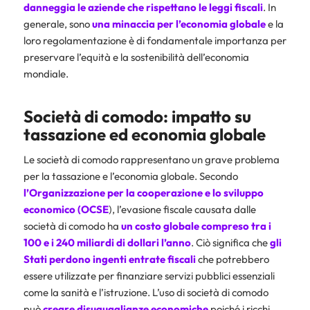
danneggia le aziende
che rispettano le leggi fiscali
. In
generale, sono
una minaccia per l’economia globale
e la
loro regolamentazione è di fondamentale importanza per
preservare l’equità e la sostenibilità dell’economia
mondiale.
Società di comodo: impatto su
tassazione ed economia globale
Le società di comodo rappresentano un grave problema
per la tassazione e l’economia globale. Secondo
l’Organizzazione per la cooperazione e lo sviluppo
economico (OCSE
), l’evasione fiscale causata dalle
società di comodo ha
un costo globale compreso tra i
100 e i 240 miliardi di dollari l’anno
. Ciò significa che
gli
Stati perdono ingenti entrate fiscali
che potrebbero
essere utilizzate per finanziare servizi pubblici essenziali
come la sanità e l’istruzione. L’uso di società di comodo
può
creare disuguaglianze economiche
poiché i ricchi