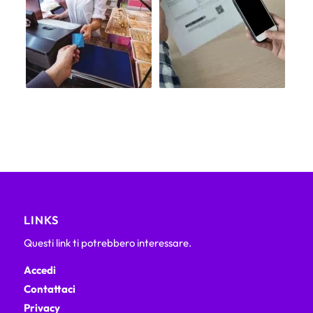
LINKS
Questi link ti potrebbero interessare.
Accedi
Contattaci
Privacy