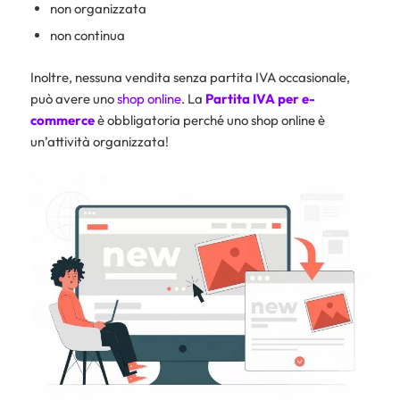
non organizzata
non continua
Inoltre, nessuna vendita senza partita IVA occasionale,
può avere uno
shop online
. La
Partita IVA per e-
commerce
è obbligatoria perché uno shop online è
un’attività organizzata!