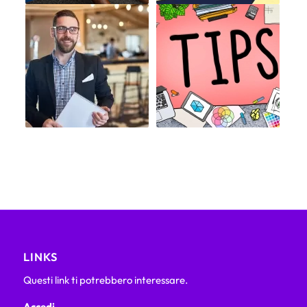
LINKS
Questi link ti potrebbero interessare.
Accedi