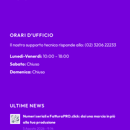
ORARI D’UFFICIO
Il nostro supporto tecnico risponde allo: (02) 3206 22233
Lunedì-Venerdì:
10:00 – 18:00
Sabato:
Chiuso
Domenica:
Chiuso
ULTIME NEWS
Numeri seriali e FatturaPRO.click: dai una marcia in più
alla tua produzione
5 Agosto 2026 - 9:14