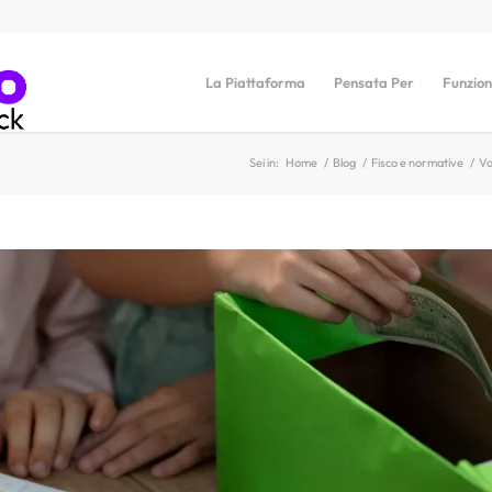
La Piattaforma
Pensata Per
Funzion
Sei in:
Home
/
Blog
/
Fisco e normative
/
Vo