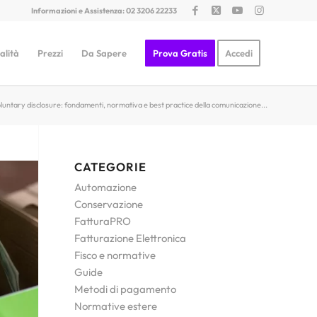
Informazioni e Assistenza: 02 3206 22233
alità
Prezzi
Da Sapere
Prova Gratis
Accedi
luntary disclosure: fondamenti, normativa e best practice della comunicazione...
CATEGORIE
Automazione
Conservazione
FatturaPRO
Fatturazione Elettronica
Fisco e normative
Guide
Metodi di pagamento
Normative estere