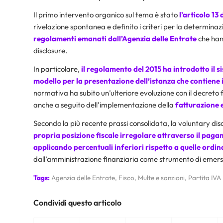
Il primo intervento organico sul tema è stato
l’articolo 13
rivelazione spontanea e definito i criteri per la determin
regolamenti emanati dall’Agenzia delle Entrate
che hann
disclosure.
In particolare,
il regolamento del 2015 ha introdotto il
modello per la presentazione dell’istanza che contiene i 
normativa ha subito un’ulteriore evoluzione con il decreto fi
anche a seguito dell’implementazione della
fatturazione 
Secondo la più recente prassi consolidata, la voluntary dis
propria posizione fiscale irregolare attraverso il paga
applicando percentuali inferiori rispetto a quelle ordin
dall’amministrazione finanziaria come strumento di emersio
Tags:
Agenzia delle Entrate
,
Fisco
,
Multe e sanzioni
,
Partita IVA
Condividi questo articolo