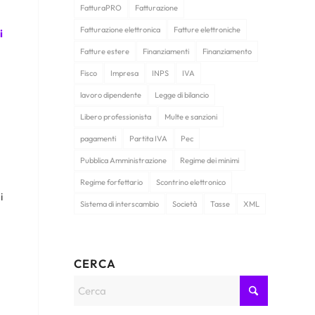
FatturaPRO
Fatturazione
Fatturazione elettronica
Fatture elettroniche
i
Fatture estere
Finanziamenti
Finanziamento
Fisco
Impresa
INPS
IVA
lavoro dipendente
Legge di bilancio
Libero professionista
Multe e sanzioni
pagamenti
Partita IVA
Pec
Pubblica Amministrazione
Regime dei minimi
Regime forfettario
Scontrino elettronico
i
Sistema di interscambio
Società
Tasse
XML
CERCA