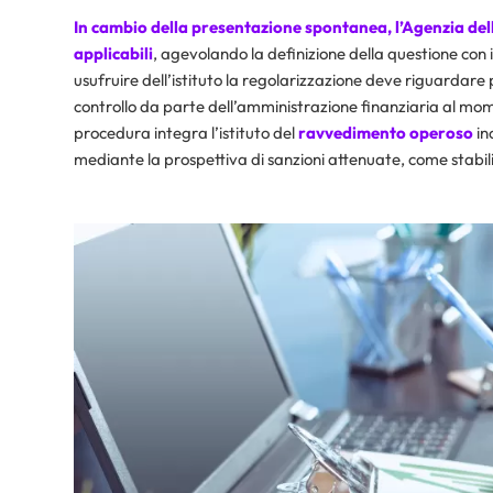
In cambio della presentazione spontanea, l’Agenzia del
applicabili
, agevolando la definizione della questione con
usufruire dell’istituto la regolarizzazione deve riguardare po
controllo da parte dell’amministrazione finanziaria al mome
procedura integra l’istituto del
ravvedimento operoso
in
mediante la prospettiva di sanzioni attenuate, come stabil