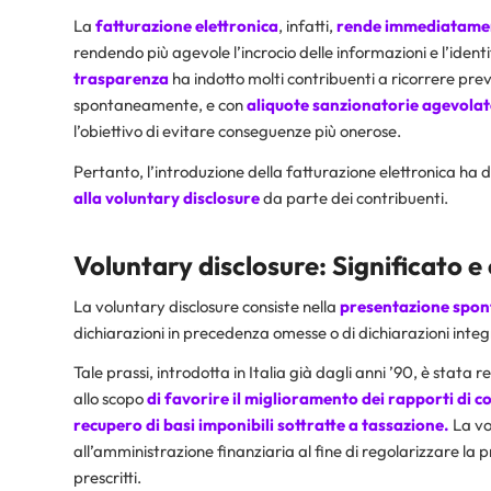
La
fatturazione elettronica
, infatti,
rende immediatamente
rendendo più agevole l’incrocio delle informazioni e l’ident
trasparenza
ha indotto molti contribuenti a ricorrere prev
spontaneamente, e con
aliquote sanzionatorie agevolat
l’obiettivo di evitare conseguenze più onerose.
Pertanto, l’introduzione della fatturazione elettronica ha 
alla voluntary disclosure
da parte dei contribuenti.
Voluntary disclosure: Significato e
La voluntary disclosure consiste nella
presentazione sponta
dichiarazioni in precedenza omesse o di dichiarazioni inte
Tale prassi, introdotta in Italia già dagli anni ’90, è stat
allo scopo
di favorire il miglioramento dei rapporti di c
recupero di basi imponibili sottratte a tassazione.
La vo
all’amministrazione finanziaria al fine di regolarizzare la 
prescritti.