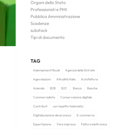
Organi dello Stato
Professionisti e PMI
Pubblica Amministrazione
Scadenze
substack
Tipi di documento
TAG
Adempimenti fiscali
Agenzia delle Entrate
Agevolazioni
Attualità Italia
Autofattura
Azienda
B2B
B2C
Banca
Banche
Commercialista
Conservazione digitale
Contributi
corrispettivi telematici
Digitalizzazione dei processi
E-commerce
Esportazione
Fare impresa
Fattura elettronica