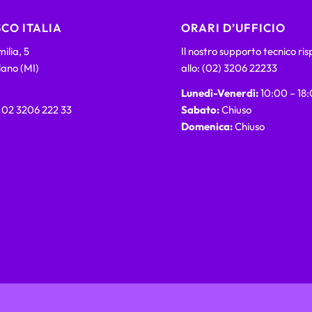
CO ITALIA
ORARI D’UFFICIO
ilia, 5
Il nostro supporto tecnico ri
lano (MI)
allo: (02) 3206 22233
Lunedì-Venerdì:
10:00 – 18
) 02 3206 222 33
Sabato:
Chiuso
Domenica:
Chiuso