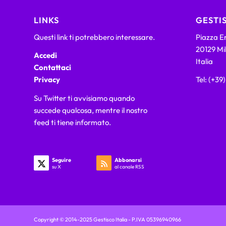
LINKS
GESTIS
Questi link ti potrebbero interessare.
Piazza Em
20129 Mi
Accedi
Italia
Contattaci
Privacy
Tel: (+39
Su Twitter ti avvisiamo quando
succede qualcosa, mentre il nostro
feed ti tiene informato.
Seguire
Abbonarsi
su X
al canale RSS
Copyright © 2014-2025 Gestisco Italia - P.IVA 05396940966