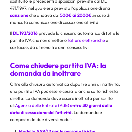
sostituito le precedenti disposizioni previste dal DL
471/1997, nel quale era prevista l’applicazione di una
sanzione
che andava dai
500€ ai 2000€
,in caso di
mancata comunicazione di cessazione attività.
Il
DL 193/2016
prevede la chiusura automatica di tutte le
partite IVA che non emettono
fatture elettroniche
e
cartacee, da almeno tre anni consecutivi.
Come chiudere partita IVA: la
domanda da inoltrare
Oltre alla chiusura automatica dopo tre anni di inattività,
una partita IVA può essere cessata anche sotto richiesta
diretta. La domanda deve essere inoltrata per scritto
all’
Agenzia delle Entrate (AdE)
entro 30 giorni dalla
data di cessazione dell’attività
. La domanda è
composta da due diversi moduli:
Modello AA9/12 per le persone fisiche