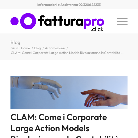
Informazioni e Assistenza: 02 3206 22233
Blog
Sei in:
Home
/
Blog
/
Automazione
/
CLAM: Come i Corporate Large Action Models Rivoluzionano la Contabilità ...
CLAM: Come i Corporate
Large Action Models