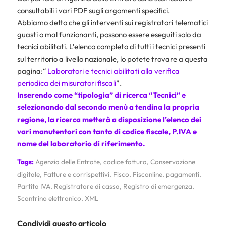
consultabili i vari PDF sugli argomenti specifici.
Abbiamo detto che gli interventi sui registratori telematici
guasti o mal funzionanti, possono essere eseguiti solo da
tecnici abilitati. L’elenco completo di tutti i tecnici presenti
sul territorio a livello nazionale, lo potete trovare a questa
pagina:“
Laboratori e tecnici abilitati alla verifica
periodica dei misuratori fiscali
”.
Inserendo come “tipologia” di ricerca “Tecnici” e
selezionando dal secondo menù a tendina la propria
regione, la ricerca metterà a disposizione l’elenco dei
vari manutentori con tanto di codice fiscale,
P.IVA
e
nome del laboratorio di riferimento.
Tags:
Agenzia delle Entrate
,
codice fattura
,
Conservazione
digitale
,
Fatture e corrispettivi
,
Fisco
,
Fisconline
,
pagamenti
,
Partita IVA
,
Registratore di cassa
,
Registro di emergenza
,
Scontrino elettronico
,
XML
Condividi questo articolo