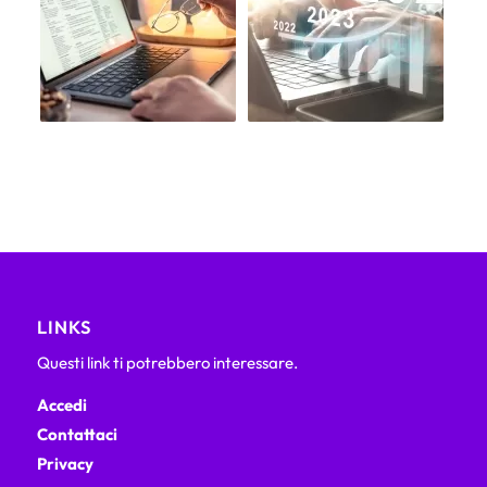
LINKS
Questi link ti potrebbero interessare.
Accedi
Contattaci
Privacy