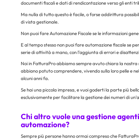
documenti fiscali e dati di rendicontazione verso gli enti tri
Ma nulla di tutto questo è facile, o forse addirittura possibi
di vista gestionale.
Non puoi fare Automazione Fiscale se le informazioni gen
E al tempo stesso non puoi fare automazione fiscale se pe
serie di attività a mano, con l’aggiunta di errori e disatte
Noi in FatturaPro abbiamo sempre avuto chiara la nostra mis
abbiano potuto comprendere, vivendo sulla loro pelle e nella
alcuni anni fa.
Se hai una piccola impresa, e vuoi goderti la parte più be
esclusivamente per facilitare la gestione dei numeri di un’
Chi altro vuole una gestione agenti
automazione?
Sempre più persone hanno ormai compreso che FatturaPro.