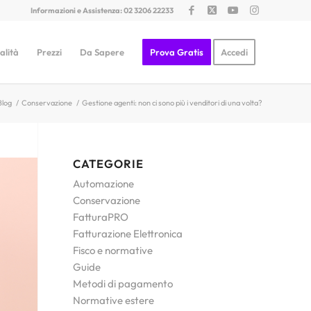
Informazioni e Assistenza: 02 3206 22233
alità
Prezzi
Da Sapere
Prova Gratis
Accedi
Blog
/
Conservazione
/
Gestione agenti: non ci sono più i venditori di una volta?
CATEGORIE
Automazione
Conservazione
FatturaPRO
Fatturazione Elettronica
Fisco e normative
Guide
Metodi di pagamento
Normative estere