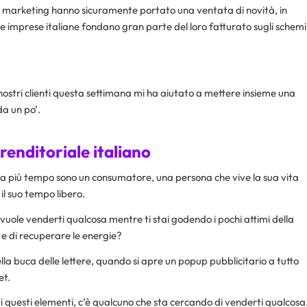
line marketing hanno sicuramente portato una ventata di novità, in
ccole imprese italiane fondano gran parte del loro fatturato sugli schemi
ai nostri clienti questa settimana mi ha aiutato a mettere insieme una
da un po’.
prenditoriale italiano
a più tempo sono un consumatore, una persona che vive la sua vita
 il suo tempo libero.
uole venderti qualcosa mentre ti stai godendo i pochi attimi della
s e di recuperare le energie?
lla buca delle lettere, quando si apre un popup pubblicitario a tutto
et.
i questi elementi, c’è qualcuno che sta cercando di venderti qualcosa