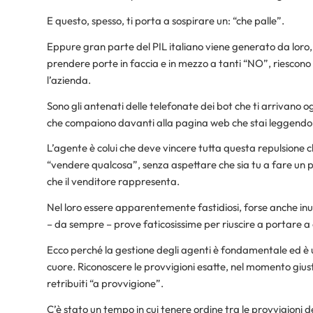
E questo, spesso, ti porta a sospirare un: “che palle”.
Eppure gran parte del PIL italiano viene generato da loro, g
prendere porte in faccia e in mezzo a tanti “NO”, riescono 
l’azienda.
Sono gli antenati delle telefonate dei bot che ti arrivano o
che compaiono davanti alla pagina web che stai leggendo, o
L’agente è colui che deve vincere tutta questa repulsione c
“vendere qualcosa”, senza aspettare che sia tu a fare un pa
che il venditore rappresenta.
Nel loro essere apparentemente fastidiosi, forse anche inuti
– da sempre – prove faticosissime per riuscire a portare a
Ecco perché la gestione degli agenti è fondamentale ed è
cuore. Riconoscere le provvigioni esatte, nel momento gius
retribuiti “a provvigione”.
C’è stato un tempo in cui tenere ordine tra le provvigioni degl