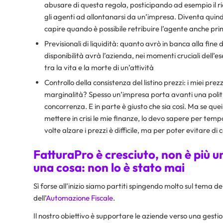
abusare di questa regola, posticipando ad esempio il ri
gli agenti ad allontanarsi da un’impresa. Diventa quind
capire quando è possibile retribuire l’agente anche pri
Previsionali di liquidità: quanto avrò in banca alla fin
disponibilità avrà l’azienda, nei momenti cruciali dell’e
tra la vita e la morte di un’attività
Controllo della consistenza del listino prezzi: i miei prezz
marginalità? Spesso un’impresa porta avanti una politic
concorrenza. E in parte è giusto che sia così. Ma se quei
mettere in crisi le mie finanze, lo devo sapere per tempo
volte alzare i prezzi è difficile, ma per poter evitare d
FatturaPro è cresciuto, non è più u
una cosa: non lo è stato mai
Sì forse all’inizio siamo partiti spingendo molto sul tema de
dell’
Automazione Fiscale
.
Il nostro obiettivo è supportare le aziende verso una gest