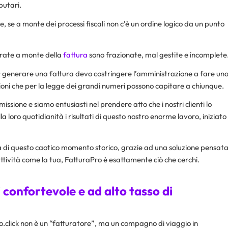
butari.
le, se a monte dei processi fiscali non c’è un ordine logico da un punto
erate a monte della
fattura
sono frazionate, mal gestite e incomplete
r generare una fattura devo costringere l’amministrazione a fare un
nzioni che per la legge dei grandi numeri possono capitare a chiunque.
sione e siamo entusiasti nel prendere atto che i nostri clienti lo
 loro quotidianità i risultati di questo nostro enorme lavoro, iniziato
lla di questo caotico momento storico, grazie ad una soluzione pensat
attività come la tua, FatturaPro è esattamente ciò che cerchi.
 confortevole e ad alto tasso di
click non è un “fatturatore”, ma un compagno di viaggio in