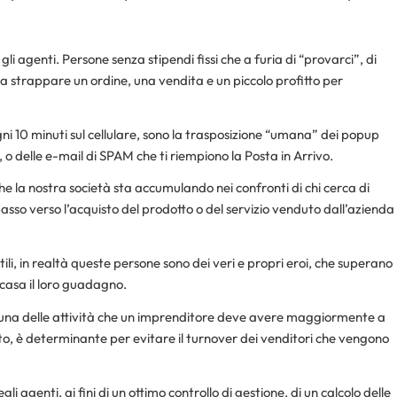
li agenti. Persone senza stipendi fissi che a furia di “provarci”, di
a strappare un ordine, una vendita e un piccolo profitto per
gni 10 minuti sul cellulare, sono la trasposizione “umana” dei popup
 delle e-mail di SPAM che ti riempiono la Posta in Arrivo.
he la nostra società sta accumulando nei confronti di chi cerca di
sso verso l’acquisto del prodotto o del servizio venduto dall’azienda
li, in realtà queste persone sono dei veri e propri eroi, che superano
 casa il loro guadagno.
 una delle attività che un imprenditore deve avere maggiormente a
to, è determinante per evitare il turnover dei venditori che vengono
i agenti, ai fini di un ottimo controllo di gestione, di un calcolo delle