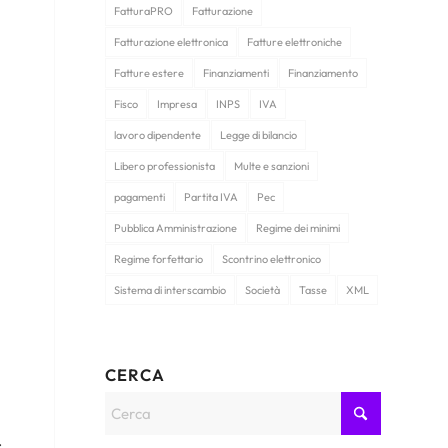
FatturaPRO
Fatturazione
Fatturazione elettronica
Fatture elettroniche
Fatture estere
Finanziamenti
Finanziamento
Fisco
Impresa
INPS
IVA
lavoro dipendente
Legge di bilancio
Libero professionista
Multe e sanzioni
pagamenti
Partita IVA
Pec
Pubblica Amministrazione
Regime dei minimi
Regime forfettario
Scontrino elettronico
Sistema di interscambio
Società
Tasse
XML
CERCA
.