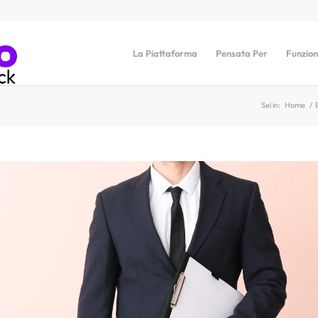
La Piattaforma
Pensata Per
Funzion
Sei in:
Home
/