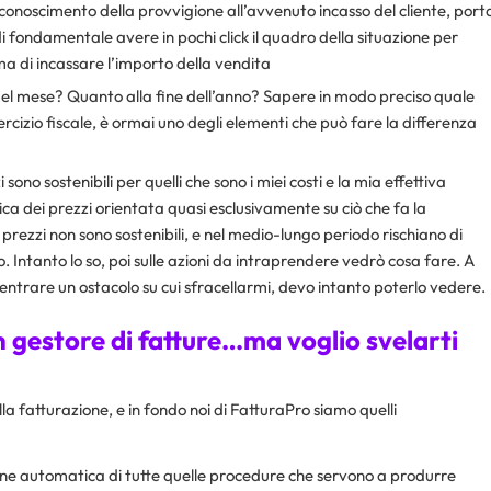
conoscimento della provvigione all’avvenuto incasso del cliente, port
i fondamentale avere in pochi click il quadro della situazione per
ma di incassare l’importo della vendita
e del mese? Quanto alla fine dell’anno? Sapere in modo preciso quale
sercizio fiscale, è ormai uno degli elementi che può fare la differenza
i sono sostenibili per quelli che sono i miei costi e la mia effettiva
a dei prezzi orientata quasi esclusivamente su ciò che fa la
 prezzi non sono sostenibili, e nel medio-lungo periodo rischiano di
. Intanto lo so, poi sulle azioni da intraprendere vedrò cosa fare. A
i centrare un ostacolo su cui sfracellarmi, devo intanto poterlo vedere.
n gestore di fatture…ma voglio svelarti
lla fatturazione, e in fondo noi di FatturaPro siamo quelli
ione automatica di tutte quelle procedure che servono a produrre