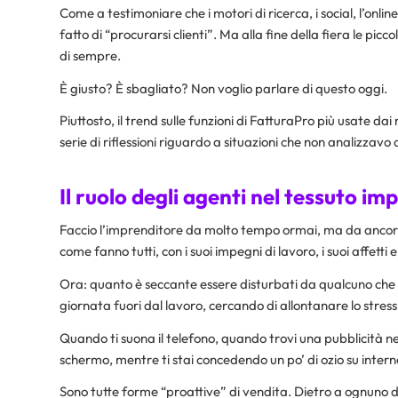
Come a testimoniare che i motori di ricerca, i social, l’on
fatto di “procurarsi clienti”. Ma alla fine della fiera le pi
di sempre.
È giusto? È sbagliato? Non voglio parlare di questo oggi.
Piuttosto, il trend sulle funzioni di FatturaPro più usate d
serie di riflessioni riguardo a situazioni che non analizzavo 
Il ruolo degli agenti nel tessuto im
Faccio l’imprenditore da molto tempo ormai, ma da ancor
come fanno tutti, con i suoi impegni di lavoro, i suoi affetti e
Ora: quanto è seccante essere disturbati da qualcuno che v
giornata fuori dal lavoro, cercando di allontanare lo stres
Quando ti suona il telefono, quando trovi una pubblicità ne
schermo, mentre ti stai concedendo un po’ di ozio su intern
Sono tutte forme “proattive” di vendita. Dietro a ognuno d