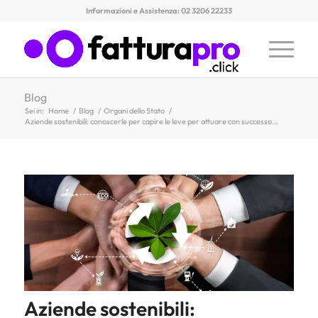
Informazioni e Assistenza: 02 3206 22233
Blog
Sei in:
Home
/
Blog
/
Organi dello Stato
/
Aziende sostenibili: conoscerle per capire le leve per attuare con successo...
Aziende sostenibili: