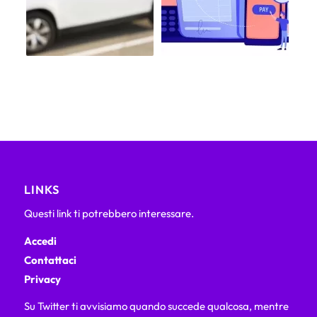
LINKS
Questi link ti potrebbero interessare.
Accedi
Contattaci
Privacy
Su Twitter ti avvisiamo quando succede qualcosa, mentre