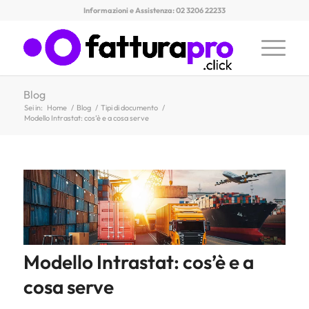
Informazioni e Assistenza: 02 3206 22233
Blog
Sei in:
Home
/
Blog
/
Tipi di documento
/
Modello Intrastat: cos’è e a cosa serve
Modello Intrastat: cos’è e a
cosa serve