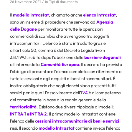
/
26 Novembre 2021
in
Tipi di documento
Il
modello
Intrastat
, chiamato anche
elenco Intrastat
,
sono un insieme di procedure che servono ad
Agenzia
delle Dogane
per monitorare tutte le operazioni
commerciali di scambio che avvengono tra soggetti
intracomunitari. L’elenco è stato introdotto grazie
all’articolo 50, comma 6 del Decreto Legislativo n
331/1993, subito dopo l’abolizione delle
barriere doganali
all’interno della
Comunità Europea
. Il decreto ha previsto
l’obbligo di presentare l’elenco completo con riferimento a
tutte le cessioni e agli acquisti di beni intracomunitari. È
inoltre obbligatorio che negli elenchi siano presenti tutti i
servizi per le quali l’assolvimento dell’
IVA
è di competenza
del committente in base alla regola generale della
territorialità
. Esistono due diversi tipologie di modelli:
INTRA 1 e INTRA 2.
Il primo modello Intrastat contiene
l’elenco delle
cessioni intracomunitarie di beni e servizi
resi. Il secondo
modello Intrastat
contiene invece l’elenco