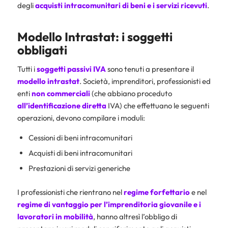
degli
acquisti intracomunitari di beni e i servizi ricevuti
.
Modello Intrastat: i soggetti
obbligati
Tutti i
soggetti
passivi IVA
sono tenuti a presentare il
modello intrastat
. Società, imprenditori, professionisti ed
enti
non commerciali
(che abbiano proceduto
all’identificazione diretta
IVA) che effettuano le seguenti
operazioni, devono compilare i moduli:
Cessioni di beni intracomunitari
Acquisti di beni intracomunitari
Prestazioni di servizi generiche
I professionisti che rientrano nel
regime forfettario
e nel
regime di vantaggio per l’imprenditoria giovanile e i
lavoratori in mobilità
, hanno altresì l’obbligo di