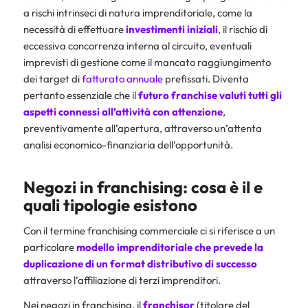
a rischi intrinseci di natura imprenditoriale, come la
necessità di effettuare
investimenti iniziali
, il rischio di
eccessiva concorrenza interna al circuito, eventuali
imprevisti di gestione come il mancato raggiungimento
dei target di
fatturato annuale
prefissati. Diventa
pertanto essenziale che il
futuro franchise valuti tutti gli
aspetti connessi all’attività con attenzione
,
preventivamente all’apertura, attraverso un’attenta
analisi economico-finanziaria dell’opportunità.
Negozi in franchising: cosa è il e
quali tipologie esistono
Con il termine franchising commerciale ci si riferisce a un
particolare
modello imprenditoriale che prevede la
duplicazione di un format distributivo di successo
attraverso l’affiliazione di terzi imprenditori.
Nei negozi in franchising, il
franchisor
(titolare del