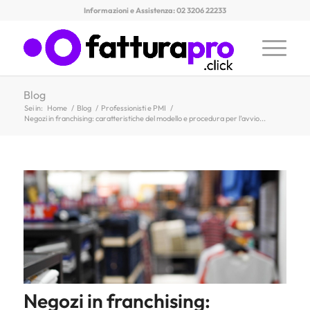
Informazioni e Assistenza: 02 3206 22233
Blog
Sei in:
Home
/
Blog
/
Professionisti e PMI
/
Negozi in franchising: caratteristiche del modello e procedura per l’avvio...
Negozi in franchising: