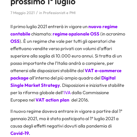
prossimo 1° luglio
/
7 Maggio 2021
in
Professionisti e PMI
Il primo luglio 2021 entrerà in vigore un
nuovo regime
contabile
chiamato:
regime opzionale OSS
(in acronimo
OSS
). È un regime che vale per tutti gli operatori che
effettuano vendite verso privati con volumi d’affari
superiore alla soglia di 10.000 euro annui. Si tratta di un
passo importante che l’Italia andrà a compiere, per
attenersi alle disposizioni stabilite dal
VAT e-commerce
package
all’interno del più ampio quadro del
Digital
Single Market Strategy
. Disposizioni e iniziative stabilite
per la riforma globale dell’
IVA
dalla Commissione
Europea nel
VAT action plan
del 2016.
Il nuovo regime doveva entrare in vigore a partire dal 1°
gennaio 2021, ma è stato posticipato al 1° luglio 2021 a
causa degli effetti negativi dovuti alla pandemia di
Covid-19.