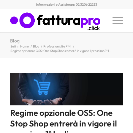
Informazioni e Assistenza: 02 3206 22233
Blog
Sei in:
Home
/
Blog
/
Professionisti e PMI
/
Regime opzionale OSS: One Stop Shop entrerà in vigore il prossimo 1° l...
Regime opzionale OSS: One
Stop Shop entrerà in vigore il