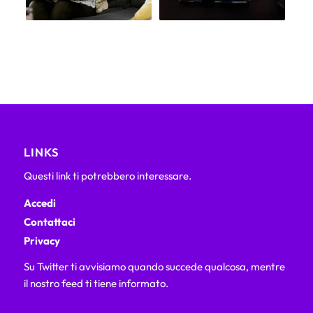
LINKS
Questi link ti potrebbero interessare.
Accedi
Contattaci
Privacy
Su Twitter ti avvisiamo quando succede qualcosa, mentre
il nostro feed ti tiene informato.