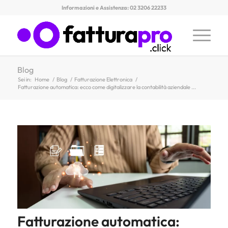
Informazioni e Assistenza: 02 3206 22233
Blog
Sei in:
Home
/
Blog
/
Fatturazione Elettronica
/
Fatturazione automatica: ecco come digitalizzare la contabilità aziendale ...
Fatturazione automatica: