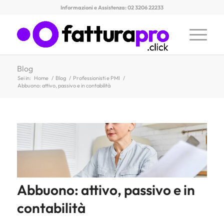
Informazioni e Assistenza: 02 3206 22233
Blog
Sei in:
Home
/
Blog
/
Professionisti e PMI
/
Abbuono: attivo, passivo e in contabilità
Abbuono: attivo, passivo e in
contabilità