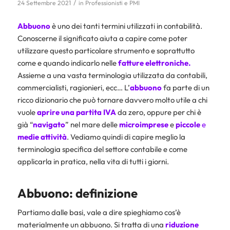
/
24 Settembre 2021
in
Professionisti e PMI
Abbuono
è uno dei tanti termini utilizzati in contabilità.
Conoscerne il significato aiuta a capire come poter
utilizzare questo particolare strumento e soprattutto
come e quando indicarlo nelle
fatture elettroniche
.
Assieme a una vasta terminologia utilizzata da contabili,
commercialisti, ragionieri, ecc… L’
abbuono
fa parte di un
ricco dizionario che può tornare davvero molto utile a chi
vuole
aprire una partita IVA
da zero, oppure per chi è
già “
navigato
” nel mare delle
microimprese
e
piccole
e
medie
attività
. Vediamo quindi di capire meglio la
terminologia specifica del settore contabile e come
applicarla in pratica, nella vita di tutti i giorni.
Abbuono: definizione
Partiamo dalle basi, vale a dire spieghiamo cos’è
materialmente un abbuono. Si tratta di una
riduzione