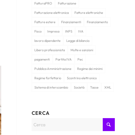
FatturaPRO
Fatturazione
Fatturazione elettronica
Fatture elettroniche
Fatture estere
Finanziamenti
Finanziamento
Fisco
Impresa
INPS
IVA
lavoro dipendente
Legge di bilancio
Libero professionista
Multe e sanzioni
pagamenti
Partita IVA
Pec
Pubblica Amministrazione
Regime dei minimi
Regime forfettario
Scontrino elettronico
Sistema di interscambio
Società
Tasse
XML
CERCA