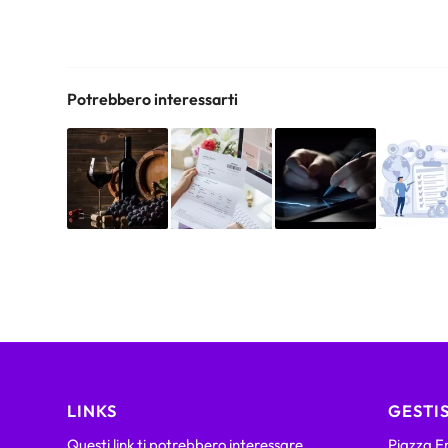
Potrebbero interessarti
LINKS
GESTIS
Questi link ti potrebbero interessare.
Piazza Em