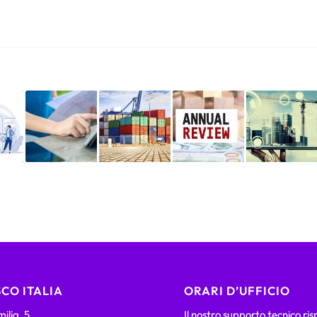
CO ITALIA
ORARI D’UFFICIO
ilia, 5
Il nostro supporto tecnico ri