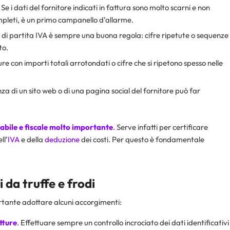
. Se i dati del fornitore indicati in fattura sono molto scarni e non
completi, è un primo campanello d’allarme.
o di partita IVA è sempre una buona regola: cifre ripetute o sequenze
to.
ure con importi totali arrotondati o cifre che si ripetono spesso nelle
enza di un sito web o di una pagina social del fornitore può far
bile e fiscale molto importante
. Serve infatti per certificare
ll’
IVA
e della
deduzione
dei costi. Per questo è fondamentale
 da truffe e frodi
tante adottare alcuni accorgimenti:
tture
. Effettuare sempre un controllo incrociato dei dati identificativi