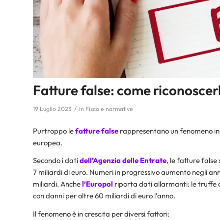
Fatture false: come riconoscer
/
19 Luglio 2023
in
Fisco e normative
Purtroppo le
fatture
false
rappresentano un fenomeno in c
europea.
Secondo i dati
dell’
Agenzia delle Entrate
, le fatture false
7 miliardi di euro. Numeri in progressivo aumento negli anni
miliardi. Anche
l’Europol
riporta dati allarmanti: le truffe c
con danni per oltre 60 miliardi di euro l’anno.
Il fenomeno è in crescita per diversi fattori: