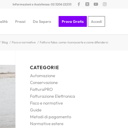
Informazioni e Assistenza: 02 3206 22233
alità
Prezzi
Da Sapere
Prova Gratis
Accedi
/
Blog
/
Fisco e normative
/
Fatture false: come riconoscerle e come difendersi
CATEGORIE
Automazione
Conservazione
FatturaPRO
Fatturazione Elettronica
Fisco e normative
Guide
Metodi di pagamento
Normative estere