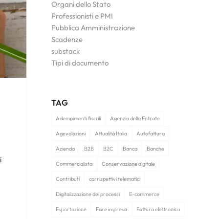
Organi dello Stato
Professionisti e PMI
Pubblica Amministrazione
Scadenze
substack
Tipi di documento
TAG
Adempimenti fiscali
Agenzia delle Entrate
Agevolazioni
Attualità Italia
Autofattura
Azienda
B2B
B2C
Banca
Banche
i
Commercialista
Conservazione digitale
Contributi
corrispettivi telematici
Digitalizzazione dei processi
E-commerce
Esportazione
Fare impresa
Fattura elettronica