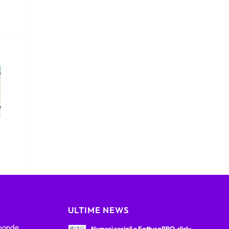
ULTIME NEWS
sponde
Numeri seriali e FatturaPRO.click: