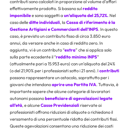
contributi sono calcolati in proporzione al volume d’affari
effettivamente prodotto. Si basano sul
reddito
imponibile
e sono soggetti a
un’aliquota del 25,72%.
Nel
caso delle
ditte
individuali
, la
Cassa di riferimento è la
Gestione Artigiani e Commercianti dell’INPS
. In questo
caso, è previsto un contributo fisso di circa 3.850 euro
annui, da versare anche in caso di reddito zero. In
aggiunta, vi è un contributo “
extra
” che si applica solo
sulla parte eccedente il “
reddito minimo INPS
”
(attualmente pari a 15.953 euro) con un’aliquota del 24%
(o del 21,90% per i professionisti sotto i 21 anni). I
contributi
possono rappresentare un ostacolo, soprattutto per i
giovani che intendono
aprire una Partita IVA
. Tuttavia, è
importante sapere che alcune categorie di lavoratori
autonomi possono
beneficiare di agevolazioni
legate
all’età
, e alcune
Casse
Previdenziali
riservate ai
professionisti offrono riduzioni di aliquote o richiedono il
versamento di una percentuale ridotta dei contributi fissi.
Queste agevolazioni consentono una riduzione dei costi