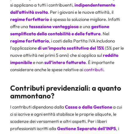
si applicano a tutti i contribuenti,
indipendentemente
dall’attività svolta
. Per i giovani e le nuove attività, il
regime forfettario
è spesso la soluzione migliore. Infatti
offre una
tassazione vantaggiosa
e una
gestione
semplificata della contabilità e delle fatture
. Nel
regime
forfettario
, i costi della Partita IVA includono
l’applicazione
di un’imposta sostitutiva del 15%
(5% per le
nuove attività nei primi 5 anni) che si applica sul
reddito
imponibile
e non
sull’intero fatturato
. È importante
considerare anche le spese relative ai
contributi
.
Contributi previdenziali: a quanto
ammontano?
I contributi dipendono dalla
Cassa o dalla Gestione
a cui
ci si iscrive e ogni entità stabilisce le proprie aliquote, le
scadenze dei versamenti e altri aspetti. Per i liberi
professionisti iscritti alla
Gestione Separata dell’INPS
, i