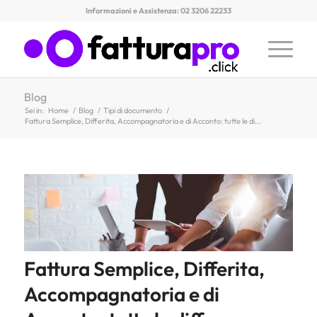
Informazioni e Assistenza: 02 3206 22233
Blog
Sei in:
Home
/
Blog
/
Tipi di documento
/
Fattura Semplice, Differita, Accompagnatoria e di Acconto: tutte le di...
Fattura Semplice, Differita,
Accompagnatoria e di