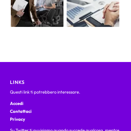
LINKS
Questi link ti potrebbero interessare.
Accedi
Contattaci
Privacy
Su Twitter ti avvisiamo quando succede qualcosa, mentre