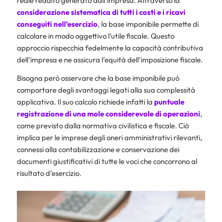
reale reddito generato dall’impresa. Attraverso la
considerazione sistematica di tutti i costi e i ricavi
conseguiti nell’esercizio
, la base imponibile permette di
calcolare in modo oggettivo l’utile fiscale. Questo
approccio rispecchia fedelmente la capacità contributiva
dell’impresa e ne assicura l’equità dell’imposizione fiscale.
Bisogna però osservare che la base imponibile può
comportare degli svantaggi legati alla sua complessità
applicativa. Il suo calcolo richiede infatti la
puntuale
registrazione di una mole considerevole di operazioni
,
come previsto dalla normativa civilistica e fiscale. Ciò
implica per le imprese degli oneri amministrativi rilevanti,
connessi alla contabilizzazione e conservazione dei
documenti giustificativi di tutte le voci che concorrono al
risultato d’esercizio.