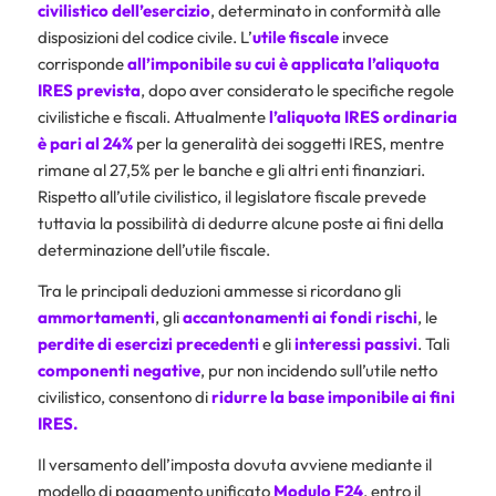
civilistico dell’esercizio
, determinato in conformità alle
disposizioni del codice civile. L’
utile fiscale
invece
corrisponde
all’imponibile su cui è applicata l’aliquota
IRES prevista
, dopo aver considerato le specifiche regole
civilistiche e fiscali. Attualmente
l’aliquota IRES ordinaria
è pari al 24%
per la generalità dei soggetti IRES, mentre
rimane al 27,5% per le banche e gli altri enti finanziari.
Rispetto all’utile civilistico, il legislatore fiscale prevede
tuttavia la possibilità di dedurre alcune poste ai fini della
determinazione dell’utile fiscale.
Tra le principali deduzioni ammesse si ricordano gli
ammortamenti
, gli
accantonamenti ai fondi rischi
, le
perdite di esercizi precedenti
e gli
interessi passivi
. Tali
componenti
negative
, pur non incidendo sull’utile netto
civilistico, consentono di
ridurre la base imponibile ai fini
IRES.
Il versamento dell’imposta dovuta avviene mediante il
modello di pagamento unificato
Modulo F24
, entro il